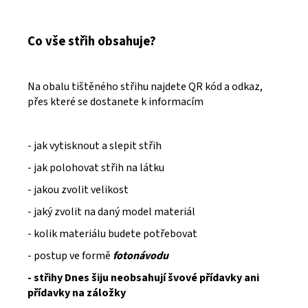
Co vše střih obsahuje?
Na obalu tištěného střihu najdete QR kód a odkaz,
přes které se dostanete k informacím
- jak vytisknout a slepit střih
- jak polohovat střih na látku
- jakou zvolit velikost
- jaký zvolit na daný model materiál
- kolik materiálu budete potřebovat
- postup ve formě
fotonávodu
- střihy Dnes šiju neobsahují švové přídavky ani
přídavky na záložky