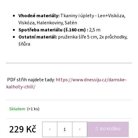
č
u
j
Vhodné materiály:
Tkaniny i úplety - Len+Viskóza,
e
Viskóza, Halenkoviny, Satén
m
Spotřeba materiálu (š.160 cm) :
2,5 m
e
Ostatní materiál:
pruženka šíře 5 cm, 2x průchodky,
šňůra
PDF střih najdete tady:
https://www.dnessiju.cz/damske-
kalhoty-chill/
Skladem
(>1 ks)
229 Kč
DO KOŠÍKU
Měrná