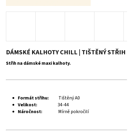
a
j
í
t
?
DÁMSKÉ KALHOTY CHILL | TIŠTĚNÝ STŘIH
Střih na dámské maxi kalhoty.
HLEDAT
D
Formát střihu:
Tištěný A0
o
Velikost:
34-44
p
Náročnost:
Mírně pokročilí
o
r
u