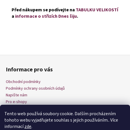
Před nákupem se podívejte na
TABULKU VELIKOSTÍ
a
informace o střizích Dnes šiju
.
Z
á
Informace pro vás
p
a
Obchodní podmínky
t
Podmínky ochrany osobních údajů
í
Napište nám
Pro e-shopy
Tento web používá soubory cookie. Dalším procházením
tohoto webu vyjadřujete souhlas s jejich používáním.. Více
informací
zde
.