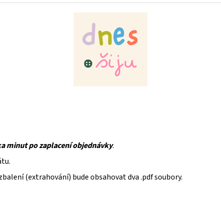
ka minut po zaplacení objednávky
.
átu.
rozbalení (extrahování) bude obsahovat dva .pdf soubory.