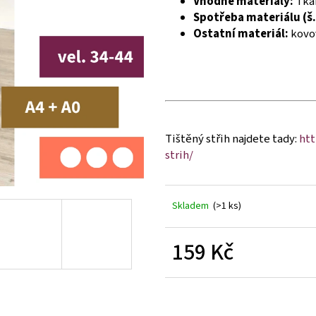
Vhodné materiály:
Tkan
Spotřeba materiálu (š.
Ostatní materiál:
kovov
Tištěný střih najdete tady:
htt
strih/
Skladem
(>1 ks)
159 Kč
Měrná
cena: