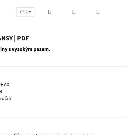
Hledat
Přihlášení
Nákupní
UŠITO
ŠIJEME S DNES ŠIJU
CZK
košík
NSY | PDF
žíny s vysokým pasem.
 + A0
4
ročilí