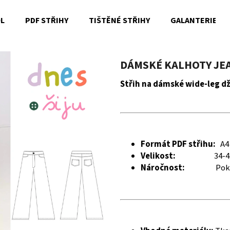
OL
PDF STŘIHY
TIŠTĚNÉ STŘIHY
GALANTERIE
Co potřebujete najít?
DÁMSKÉ KALHOTY JEA
Střih na dámské wide-leg d
HLEDAT
Doporučujeme
Formát PDF střihu:
A4
Velikost:
34-4
Náročnost:
Pok