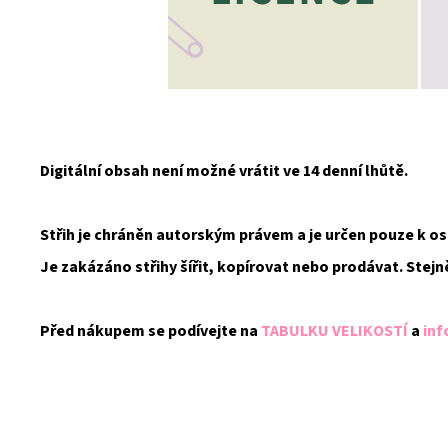
Digitální obsah není možné vrátit ve 14 denní lhůtě.
Střih je chráněn autorským právem a je určen pouze k 
Je zakázáno střihy šířit, kopírovat nebo prodávat. Stejn
Před nákupem se podívejte na
TABULKU VELIKOSTÍ
a
inf