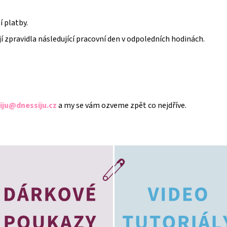
 platby.
jí zpravidla následující pracovní den v odpoledních hodinách.
iju@dnessiju.cz
a my se vám ozveme zpět co nejdříve.