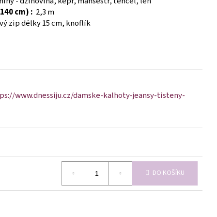
iny - džínovina, kepr, manšestr, tencel, len
140 cm) :
2,3 m
ý zip délky 15 cm, knoflík
ps://www.dnessiju.cz/damske-kalhoty-jeansy-tisteny-
DO KOŠÍKU