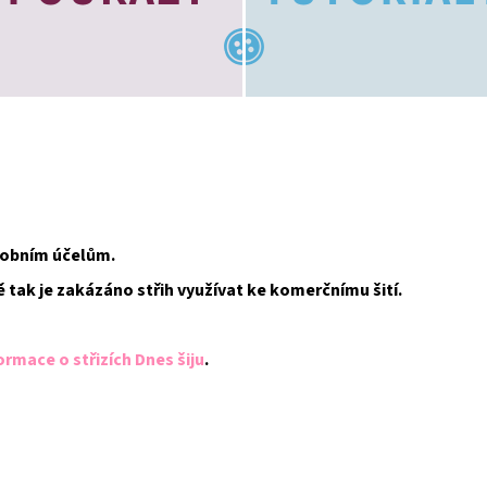
osobním účelům.
ě tak je zakázáno střih využívat ke komerčnímu šití.
ormace o střizích Dnes šiju
.