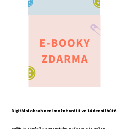
Digitální obsah není možné vrátit ve 14 denní lhůtě.