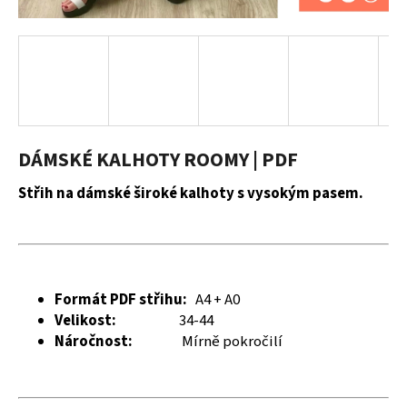
a
j
í
t
?
DÁMSKÉ KALHOTY ROOMY | PDF
Střih na dámské široké kalhoty s vysokým pasem.
HLEDAT
D
Formát PDF střihu:
A4 + A0
o
Velikost:
34-44
p
Náročnost:
Mírně pokročilí
o
r
u