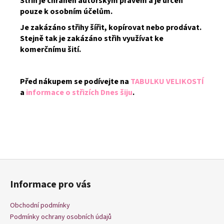
Střih je chráněn autorským právem a je určen
pouze k osobním účelům.
Je zakázáno střihy šířit, kopírovat nebo prodávat.
Stejně tak je zakázáno střih využívat ke
komerčnímu šití.
Před nákupem se podívejte na
TABULKU VELIKOSTÍ
a
informace o střizích Dnes šiju
.
Z
á
Informace pro vás
p
a
Obchodní podmínky
t
Podmínky ochrany osobních údajů