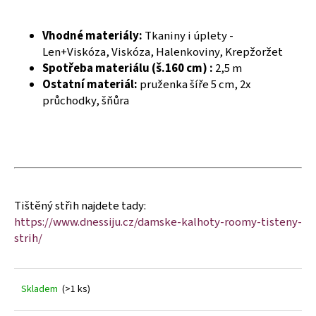
č
u
j
Vhodné materiály:
Tkaniny i úplety -
e
Len+Viskóza, Viskóza, Halenkoviny, Krepžoržet
m
Spotřeba materiálu (š.160 cm) :
2,5 m
e
Ostatní materiál:
pruženka šíře 5 cm, 2x
průchodky, šňůra
Tištěný střih najdete tady:
https://www.dnessiju.cz/damske-kalhoty-roomy-tisteny-
strih/
Skladem
(>1 ks)