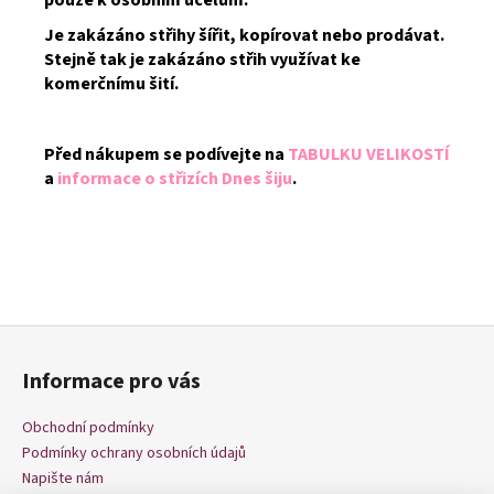
Je zakázáno střihy šířit, kopírovat nebo prodávat.
Stejně tak je zakázáno střih využívat ke
komerčnímu šití.
Před nákupem se podívejte na
TABULKU VELIKOSTÍ
a
informace o střizích Dnes šiju
.
Z
á
Informace pro vás
p
a
Obchodní podmínky
t
Podmínky ochrany osobních údajů
í
Napište nám