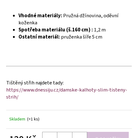
č
u
j
Vhodné materiály:
Pružná džínovina, oděvní
e
koženka
m
Spotřeba materiálu (š.160 cm) :
1,2 m
e
Ostatní materiál:
pruženka šíře 5 cm
Tištěný střih najdete tady:
https://www.dnessiju.cz/damske-kalhoty-slim-tisteny-
strih/
Skladem
(>1 ks)