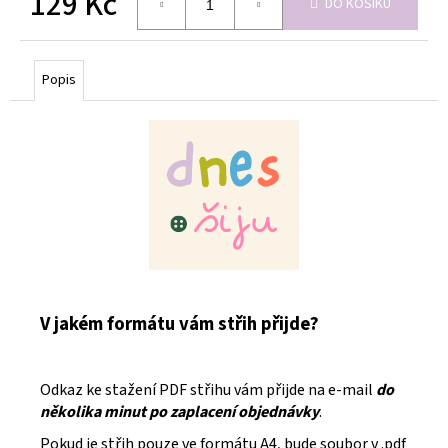
129 Kč
DO KOŠÍKU
Měrná
cena:
Popis
V jakém formátu vám střih přijde?
Odkaz ke stažení PDF střihu vám přijde na e-mail
do
několika minut po zaplacení objednávky
.
Pokud je střih pouze ve formátu A4, bude soubor v .pdf