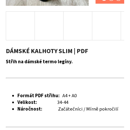
a
j
í
t
?
DÁMSKÉ KALHOTY SLIM | PDF
Střih na dámské termo legíny.
HLEDAT
D
Formát PDF střihu:
A4 + A0
o
Velikost:
34-44
p
Náročnost:
Začátečníci / Mírně pokročilí
o
r
u