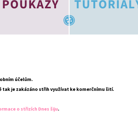
osobním účelům.
ě tak je zakázáno střih využívat ke komerčnímu šití.
ormace o střizích Dnes šiju
.