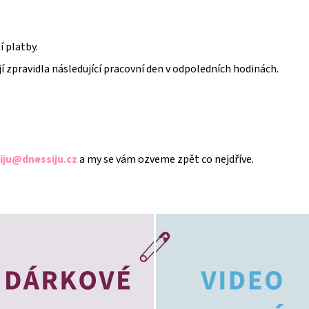
 platby.
jí zpravidla následující pracovní den v odpoledních hodinách.
iju@dnessiju.cz
a my se vám ozveme zpět co nejdříve.