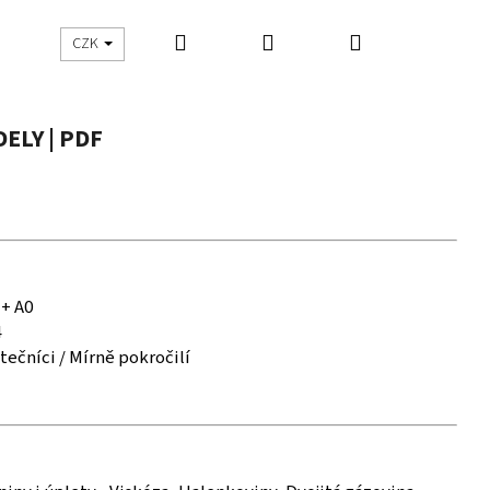
Hledat
Přihlášení
Nákupní
UŠITO
ŠIJEME S DNES ŠIJU
CZK
košík
ELY | PDF
 + A0
4
tečníci / Mírně pokročilí