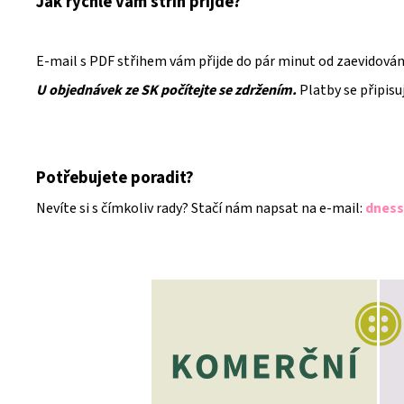
Jak rychle vám střih přijde?
E-mail s PDF střihem vám přijde do pár minut od zaevidování
U objednávek ze SK počítejte se zdržením.
Platby se připisu
Potřebujete poradit?
Nevíte si s čímkoliv rady? Stačí nám napsat na e-mail:
dness