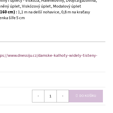
iny i úplety - Viskóza, Halenkoviny, Dvojitá gázovina,
lněný úplet, Viskózový úplet, Modalový úplet
160 cm) :
1,1 m na delší nohavice, 0,8 m na kraťasy
nka šíře 5 cm
ps://www.dnessiju.cz/damske-kalhoty-widely-tisteny-
DO KOŠÍKU