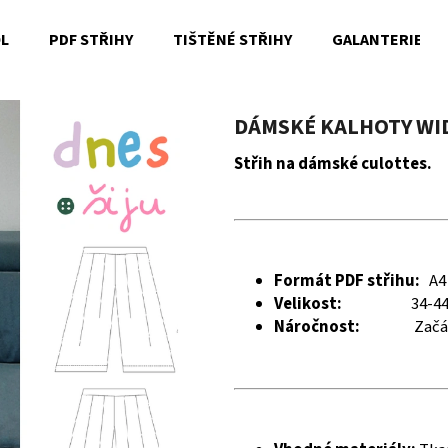
OL
PDF STŘIHY
TIŠTĚNÉ STŘIHY
GALANTERIE
Co potřebujete najít?
DÁMSKÉ KALHOTY WID
Střih na dámské culottes.
HLEDAT
Doporučujeme
Formát PDF střihu:
A4
Velikost:
34-4
Náročnost:
Začá