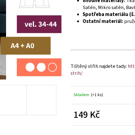
Vhodné materiály:
Tkan
Satén, Mikro satén, Bav
Spotřeba materiálu (š.
Ostatní materiál:
pruže
Tištěný střih najdete tady:
htt
strih/
Skladem
(>1 ks)
149 Kč
Měrná
cena: