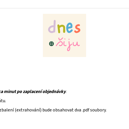
ka minut po zaplacení objednávky
.
átu.
rozbalení (extrahování) bude obsahovat dva .pdf soubory.