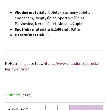
č
u
j
Vhodné materiály:
Úplety - Bavlněný úplet s
e
elastanem, Dvojitý úplet, Sportovní úplet,
m
Plavkovina, Merino úplet, Modalový úplet
e
Spotřeba materiálu (š.160 cm) :
0,8 m
Ostatní materiál:
---
PDF střih najdete tady:
https://www.dnessiju.cz/damske-
leginy-shorts/
Skladem
(>1 ks)