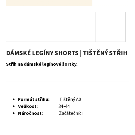
a
j
í
t
?
DÁMSKÉ LEGÍNY SHORTS | TIŠTĚNÝ STŘIH
Střih na dámské legínové šortky.
HLEDAT
D
Formát střihu:
Tištěný A0
o
Velikost:
34-44
p
Náročnost:
Začátečníci
o
r
u