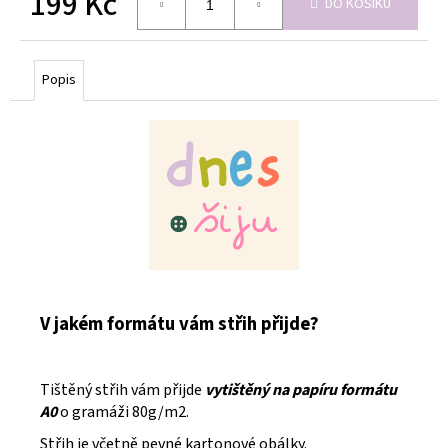
199 Kč
DO KOŠÍKU
Měrná
cena:
Popis
V jakém formátu vám střih přijde?
Tištěný střih vám přijde
vytištěný na papíru formátu
A0
o gramáži 80g/m2.
Střih je včetně pevné kartonové obálky.