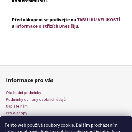
komerčnímu šití.
Před nákupem se podívejte na
TABULKU VELIKOSTÍ
a
informace o střizích Dnes šiju
.
Z
á
Informace pro vás
p
a
Obchodní podmínky
t
Podmínky ochrany osobních údajů
í
Napište nám
Pro e-shopy
Tento web používá soubory cookie. Dalším procházením
tohoto webu vyjadřujete souhlas s jejich používáním.. Více