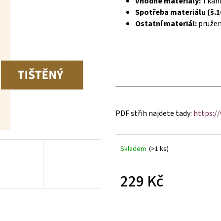
Vhodné materiály:
Tkanin
Spotřeba materiálu (š.1
Ostatní materiál:
pruženk
PDF střih najdete tady:
https:/
Skladem
(>1 ks)
229 Kč
Měrná
cena: