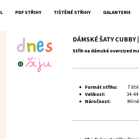
OL
PDF STŘIHY
TIŠTĚNÉ STŘIHY
GALANTERIE
Co potřebujete najít?
DÁMSKÉ ŠATY CUBBY |
Střih na dámské oversized ma
HLEDAT
Doporučujeme
Formát střihu:
Tiště
Velikost:
34-44
Náročnost:
Mírně