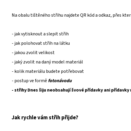
Na obalu tištěného střihu najdete QR kód a odkaz, přes kte
- jak vytisknout a slepit střih
- jak polohovat střih na látku
- jakou zvolit velikost
- jaký zvolit na daný model materiál
- kolik materiálu budete potřebovat
- postup ve formě
fotonávodu
- střihy Dnes šiju neobsahují švové přídavky ani přídavky
Jak rychle vám střih přijde?