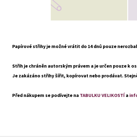
Papírové střihy je možné vrátit do 14 dnů pouze nerozb
Střih je chráněn autorským právem a je určen pouze k 
Je zakázáno střihy šířit, kopírovat nebo prodávat. Stejn
Před nákupem se podívejte na
TABULKU VELIKOSTÍ
a
inf