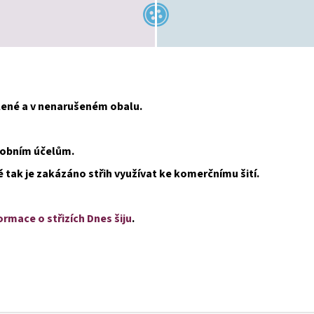
alené a v nenarušeném obalu.
osobním účelům.
ě tak je zakázáno střih využívat ke komerčnímu šití.
ormace o střizích Dnes šiju
.