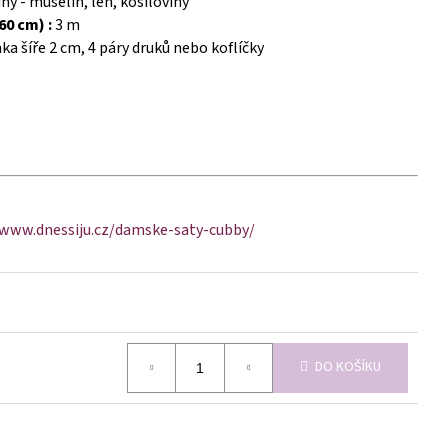
y - mušelín, len, košiloviny
60 cm) :
3 m
a šíře 2 cm, 4 páry druků nebo koflíčky
/www.dnessiju.cz/damske-saty-cubby/
DO KOŠÍKU