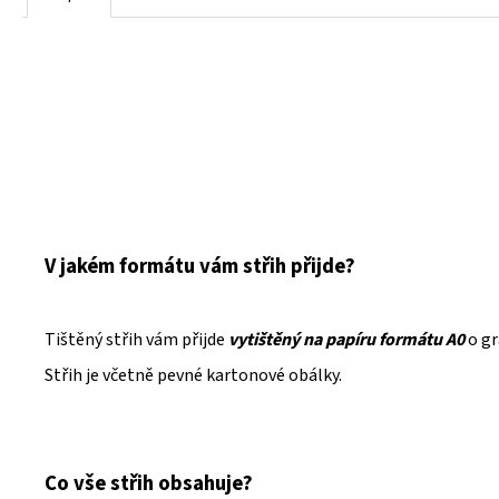
V jakém formátu vám střih přijde?
Tištěný střih vám přijde
vytištěný na papíru formátu A0
o g
Střih je včetně pevné kartonové obálky.
Co vše střih obsahuje?