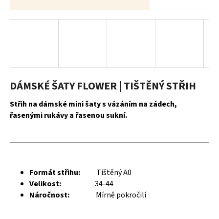
a
j
í
t
?
DÁMSKÉ ŠATY FLOWER | TIŠTĚNÝ STŘIH
Střih na dámské mini šaty s vázáním na zádech,
HLEDAT
řasenými rukávy a řasenou sukní.
D
o
Formát střihu:
Tištěný A0
p
Velikost:
34-44
o
Náročnost:
Mírně pokročilí
r
u