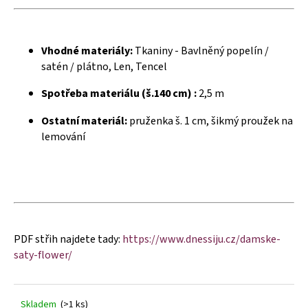
č
u
j
e
Vhodné materiály:
Tkaniny - Bavlněný popelín /
m
satén / plátno, Len, Tencel
e
Spotřeba materiálu (š.140 cm) :
2,5 m
Ostatní materiál:
pruženka š. 1 cm, šikmý proužek na
lemování
PDF střih najdete tady:
https://www.dnessiju.cz/damske-
saty-flower/
Skladem
(>1 ks)