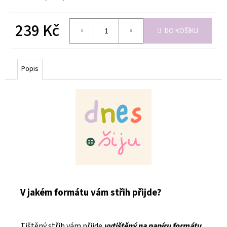
239 Kč
DO KOŠÍKU
Měrná
cena:
Popis
V jakém formátu vám střih přijde?
Tištěný střih vám přijde
vytištěný na papíru formátu