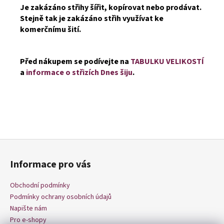
Je zakázáno střihy šířit, kopírovat nebo prodávat.
Stejně tak je zakázáno střih využívat ke
komerčnímu šití.
Před nákupem se podívejte na
TABULKU VELIKOSTÍ
a
informace o střizích Dnes šiju
.
Z
á
Informace pro vás
p
a
Obchodní podmínky
t
Podmínky ochrany osobních údajů
í
Napište nám
Pro e-shopy