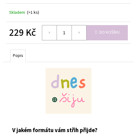
Skladem
(>1 ks)
229 Kč
DO KOŠÍKU
Měrná
cena:
Popis
V jakém formátu vám střih přijde?