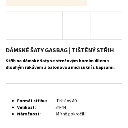
a
j
í
t
?
DÁMSKÉ ŠATY GASBAG | TIŠTĚNÝ STŘIH
Střih na dámské šaty se strečovým horním dílem s
HLEDAT
dlouhým rukávem a balonovou midi sukní s kapsami.
D
o
Formát střihu:
Tištěný A0
p
Velikost:
34-44
o
Náročnost:
Mírně pokročilí
r
u