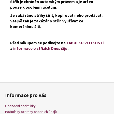
Střih je chráněn autorským právem a je určen
pouze k osobním účelům.
Je zakázáno střihy šířit, kopírovat nebo prodávat.
Stejně tak je zakázáno střih využívat ke
komerčnímu šití.
Před nákupem se podívejte na
TABULKU VELIKOSTÍ
a
informace o střizích Dnes šiju
.
Z
á
Informace pro vás
p
a
Obchodní podmínky
t
Podmínky ochrany osobních údajů