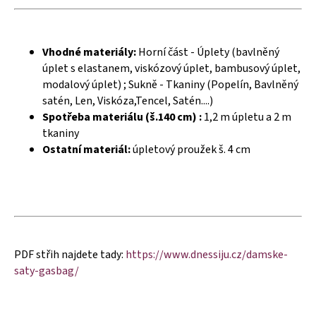
č
u
j
e
Vhodné materiály:
Horní část - Úplety (bavlněný
m
úplet s elastanem, viskózový úplet, bambusový úplet,
e
modalový úplet) ; Sukně - Tkaniny (Popelín, Bavlněný
satén, Len, Viskóza,Tencel, Satén....)
Spotřeba materiálu (š.140 cm) :
1,2 m úpletu a 2 m
tkaniny
Ostatní materiál:
úpletový proužek š. 4 cm
PDF střih najdete tady:
https://www.dnessiju.cz/damske-
saty-gasbag/