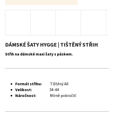
a
j
í
t
?
DÁMSKÉ ŠATY HYGGE | TIŠTĚNÝ STŘIH
Střih na dámské maxi šaty s páskem.
HLEDAT
D
Formát střihu:
Tištěný A0
o
Velikost:
34-44
p
Náročnost:
Mírně pokročilí
o
r
u