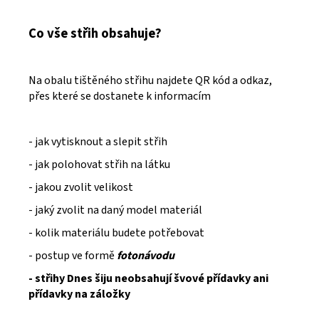
Co vše střih obsahuje?
Na obalu tištěného střihu najdete QR kód a odkaz,
přes které se dostanete k informacím
- jak vytisknout a slepit střih
- jak polohovat střih na látku
- jakou zvolit velikost
- jaký zvolit na daný model materiál
- kolik materiálu budete potřebovat
- postup ve formě
fotonávodu
- střihy Dnes šiju neobsahují švové přídavky ani
přídavky na záložky