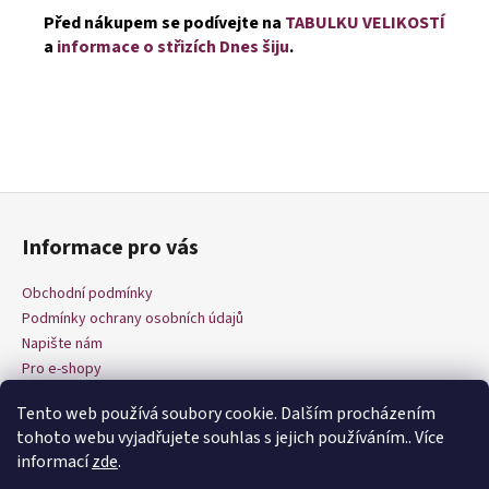
Před nákupem se podívejte na
TABULKU VELIKOSTÍ
a
informace o střizích Dnes šiju
.
Z
á
Informace pro vás
p
a
Obchodní podmínky
t
Podmínky ochrany osobních údajů
í
Napište nám
Pro e-shopy
Tento web používá soubory cookie. Dalším procházením
tohoto webu vyjadřujete souhlas s jejich používáním.. Více
informací
zde
.