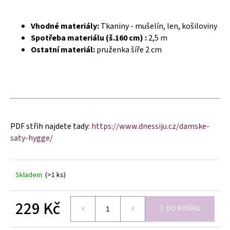
č
u
j
Vhodné materiály:
Tkaniny - mušelín, len, košiloviny
e
Spotřeba materiálu (š.160 cm) :
2,5 m
m
Ostatní materiál:
pruženka šíře 2 cm
e
PDF střih najdete tady:
https://www.dnessiju.cz/damske-
saty-hygge/
Skladem
(>1 ks)
229 Kč
DO KOŠÍKU
Měrná