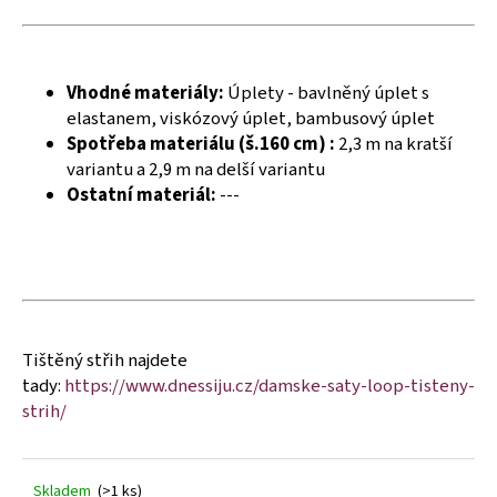
č
u
j
e
Vhodné materiály:
Úplety - bavlněný úplet s
m
elastanem, viskózový úplet, bambusový úplet
e
Spotřeba materiálu (š.160 cm) :
2,3 m na kratší
variantu a 2,9 m na delší variantu
Ostatní materiál:
---
Tištěný střih najdete
tady:
https://www.dnessiju.cz/damske-saty-loop-tisteny-
strih/
Skladem
(>1 ks)