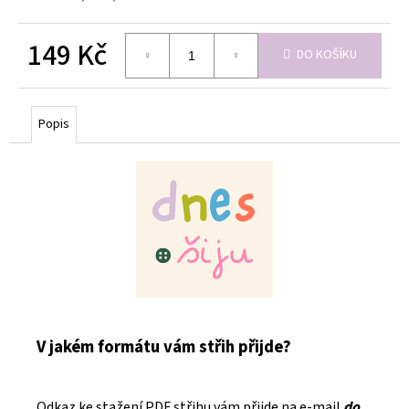
149 Kč
DO KOŠÍKU
Měrná
cena:
Popis
V jakém formátu vám střih přijde?
Odkaz ke stažení PDF střihu vám přijde na e-mail
do