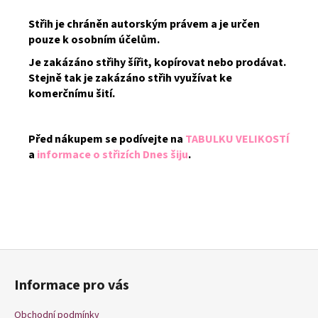
Střih je chráněn autorským právem a je určen
pouze k osobním účelům.
Je zakázáno střihy šířit, kopírovat nebo prodávat.
Stejně tak je zakázáno střih využívat ke
komerčnímu šití.
Před nákupem se podívejte na
TABULKU VELIKOSTÍ
a
informace o střizích Dnes šiju
.
Z
á
Informace pro vás
p
a
Obchodní podmínky