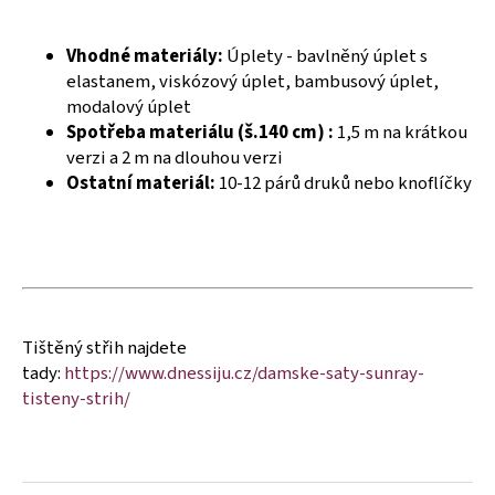
č
u
j
Vhodné materiály:
Úplety - bavlněný úplet s
e
elastanem, viskózový úplet, bambusový úplet,
m
modalový úplet
e
Spotřeba materiálu (š.140 cm) :
1,5 m na krátkou
verzi a 2 m na dlouhou verzi
Ostatní materiál:
10-12 párů druků nebo knoflíčky
Tištěný střih najdete
tady:
https://www.dnessiju.cz/damske-saty-sunray-
tisteny-strih/