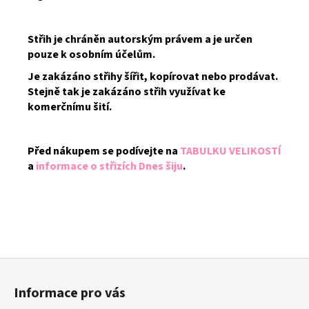
Střih je chráněn autorským právem a je určen
pouze k osobním účelům.
Je zakázáno střihy šířit, kopírovat nebo prodávat.
Stejně tak je zakázáno střih využívat ke
komerčnímu šití.
Před nákupem se podívejte na
TABULKU VELIKOSTÍ
a
informace o střizích Dnes šiju
.
Z
á
Informace pro vás
p