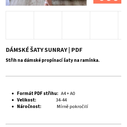
a
j
í
t
?
DÁMSKÉ ŠATY SUNRAY | PDF
Střih na dámské propínací šaty na ramínka.
HLEDAT
D
Formát PDF střihu:
A4 + A0
o
Velikost:
34-44
p
Náročnost:
Mírně pokročilí
o
r
u