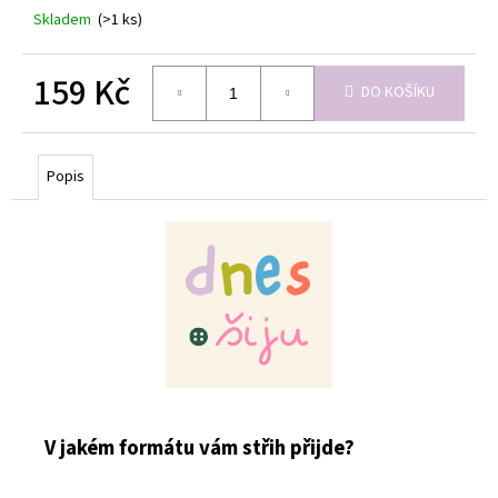
Skladem
(>1 ks)
159 Kč
DO KOŠÍKU
Měrná
cena:
Popis
V jakém formátu vám střih přijde?