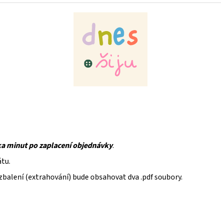
ka minut po zaplacení objednávky
.
átu.
rozbalení (extrahování) bude obsahovat dva .pdf soubory.