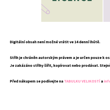
Digitální obsah není možné vrátit ve 14 denní lhůtě.
Střih je chráněn autorským právem a je určen pouze k 
Je zakázáno střihy šířit, kopírovat nebo prodávat. Stejn
Před nákupem se podívejte na
TABULKU VELIKOSTÍ
a
inf