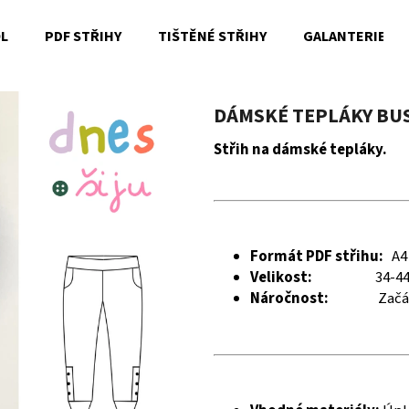
OL
PDF STŘIHY
TIŠTĚNÉ STŘIHY
GALANTERIE
Co potřebujete najít?
DÁMSKÉ TEPLÁKY BUS
Střih na dámské tepláky.
HLEDAT
Doporučujeme
Formát PDF střihu:
A4
Velikost:
34-4
Náročnost:
Začá