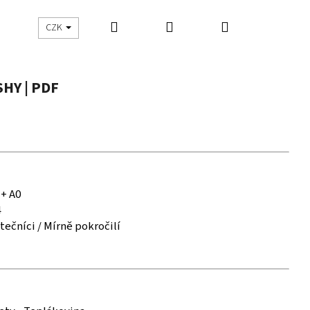
Hledat
Přihlášení
Nákupní
UŠITO
ŠIJEME S DNES ŠIJU
CZK
košík
HY | PDF
 + A0
4
tečníci / Mírně pokročilí