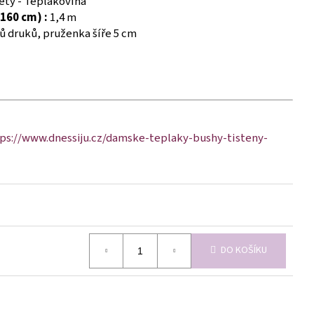
ty - Teplákovina
160 cm) :
1,4 m
ů druků, pruženka šíře 5 cm
ps://www.dnessiju.cz/damske-teplaky-bushy-tisteny-
DO KOŠÍKU