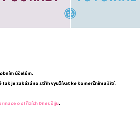
osobním účelům.
ě tak je zakázáno střih využívat ke komerčnímu šití.
ormace o střizích Dnes šiju
.