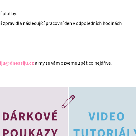
 platby.
jí zpravidla následující pracovní den v odpoledních hodinách.
iju@dnessiju.cz
a my se vám ozveme zpět co nejdříve.