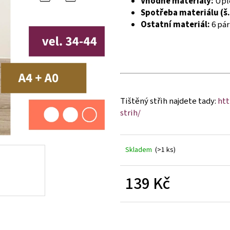
Vhodné materiály:
Úple
Spotřeba materiálu (š.
Ostatní materiál:
6 pár
Tištěný střih najdete tady:
htt
strih/
Skladem
(>1 ks)
139 Kč
Měrná
cena: