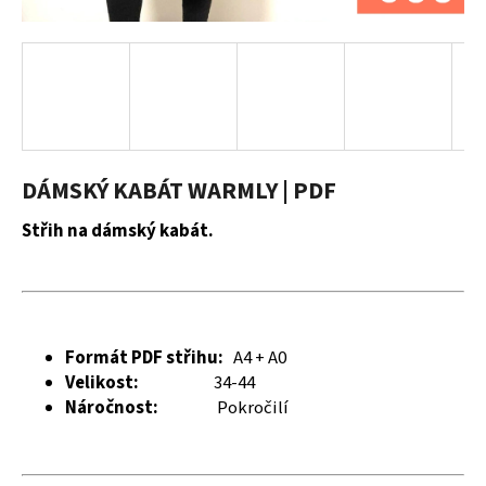
a
j
í
t
?
DÁMSKÝ KABÁT WARMLY | PDF
Střih na dámský kabát.
HLEDAT
D
Formát PDF střihu:
A4 + A0
o
Velikost:
34-44
p
Náročnost:
Pokročilí
o
r
u