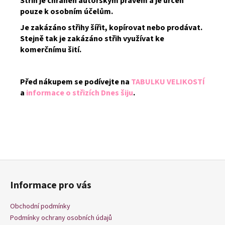
Střih je chráněn autorským právem a je určen
pouze k osobním účelům.
Je zakázáno střihy šířit, kopírovat nebo prodávat.
Stejně tak je zakázáno střih využívat ke
komerčnímu šití.
Před nákupem se podívejte na
TABULKU VELIKOSTÍ
a
informace o střizích Dnes šiju
.
Z
á
Informace pro vás
p
a
Obchodní podmínky
t
Podmínky ochrany osobních údajů