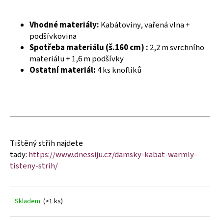
č
u
j
Vhodné materiály:
Kabátoviny, vařená vlna +
e
podšívkovina
m
Spotřeba materiálu (š.160 cm) :
2,2 m svrchního
e
materiálu + 1,6 m podšívky
Ostatní materiál:
4 ks knoflíků
Tištěný střih najdete
tady:
https://www.dnessiju.cz/damsky-kabat-warmly-
tisteny-strih/
Skladem
(>1 ks)