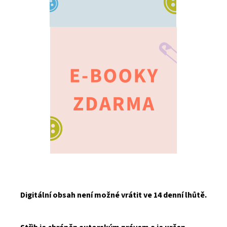
Digitální obsah není možné vrátit ve 14 denní lhůtě.