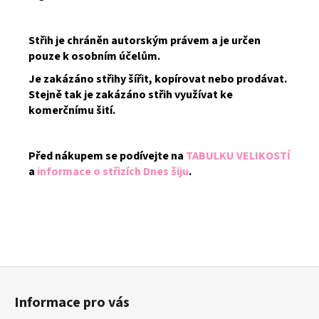
Střih je chráněn autorským právem a je určen
pouze k osobním účelům.
Je zakázáno střihy šířit, kopírovat nebo prodávat.
Stejně tak je zakázáno střih využívat ke
komerčnímu šití.
Před nákupem se podívejte na
TABULKU VELIKOSTÍ
a
informace o střizích Dnes šiju
.
Z
á
Informace pro vás
p