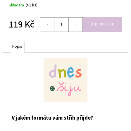
Skladem
(>1 ks)
119 Kč
DO KOŠÍKU
Měrná
cena:
Popis
V jakém formátu vám střih přijde?