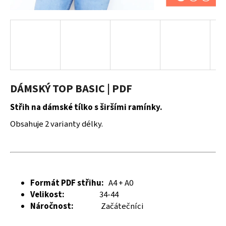
a
j
í
t
?
DÁMSKÝ TOP BASIC | PDF
Střih na dámské tílko s širšími ramínky.
HLEDAT
Obsahuje 2 varianty délky.
D
o
p
Formát PDF střihu:
A4 + A0
o
Velikost:
34-44
r
Náročnost:
Začátečníci
u