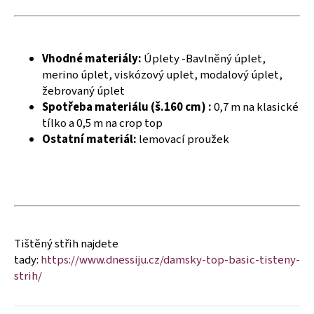
č
u
j
e
Vhodné materiály:
Úplety -Bavlněný úplet,
m
merino úplet, viskózový uplet, modalový úplet,
e
žebrovaný úplet
Spotřeba materiálu (š.160 cm) :
0,7 m na klasické
tílko a 0,5 m na crop top
Ostatní materiál:
lemovací proužek
Tištěný střih najdete
tady:
https://www.dnessiju.cz/damsky-top-basic-tisteny-
strih/