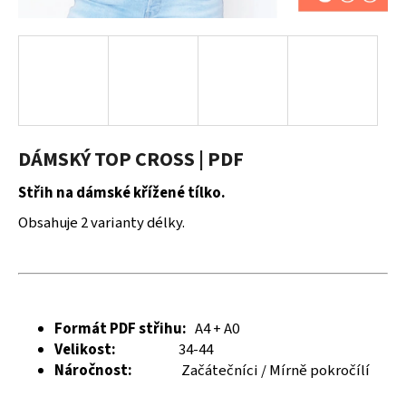
a
j
í
t
?
DÁMSKÝ TOP CROSS | PDF
Střih na dámské křížené tílko.
HLEDAT
Obsahuje 2 varianty délky.
D
o
p
Formát PDF střihu:
A4 + A0
o
Velikost:
34-44
r
Náročnost:
Začátečníci / Mírně pokročílí
u