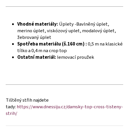
č
u
j
e
Vhodné materiály:
Úplety -Bavlněný úplet,
m
merino úplet, viskózový uplet, modalový úplet,
e
žebrovaný úplet
Spotřeba materiálu (š.160 cm) :
0,5 m na klasické
tílko a 0,4 m na crop top
Ostatní materiál:
lemovací proužek
Tištěný střih najdete
tady:
https://www.dnessiju.cz/damsky-top-cross-tisteny-
strih/