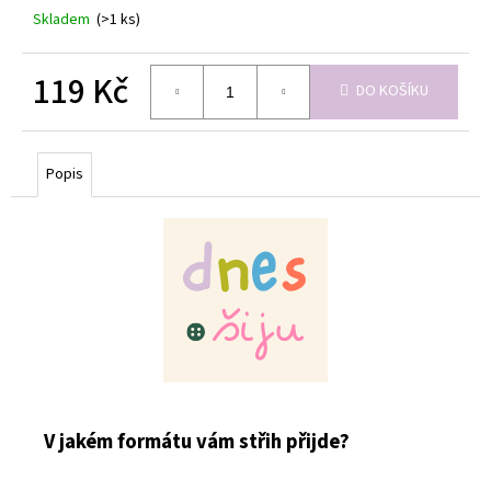
Skladem
(>1 ks)
119 Kč
DO KOŠÍKU
Měrná
cena:
Popis
V jakém formátu vám střih přijde?