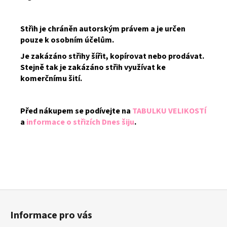
Střih je chráněn autorským právem a je určen
pouze k osobním účelům.
Je zakázáno střihy šířit, kopírovat nebo prodávat.
Stejně tak je zakázáno střih využívat ke
komerčnímu šití.
Před nákupem se podívejte na
TABULKU VELIKOSTÍ
a
informace o střizích Dnes šiju
.
Z
á
Informace pro vás
p