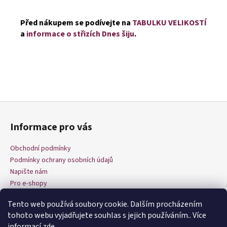
Před nákupem se podívejte na
TABULKU VELIKOSTÍ
a
informace o střizích Dnes šiju
.
Z
á
Informace pro vás
p
a
Obchodní podmínky
t
Podmínky ochrany osobních údajů
í
Napište nám
Pro e-shopy
Tento web používá soubory cookie. Dalším procházením
tohoto webu vyjadřujete souhlas s jejich používáním.. Více
informací
zde
.