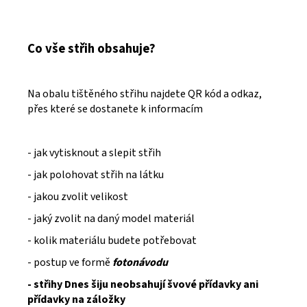
Co vše střih obsahuje?
Na obalu tištěného střihu najdete QR kód a odkaz,
přes které se dostanete k informacím
- jak vytisknout a slepit střih
- jak polohovat střih na látku
- jakou zvolit velikost
- jaký zvolit na daný model materiál
- kolik materiálu budete potřebovat
- postup ve formě
fotonávodu
- střihy Dnes šiju neobsahují švové přídavky ani
přídavky na záložky