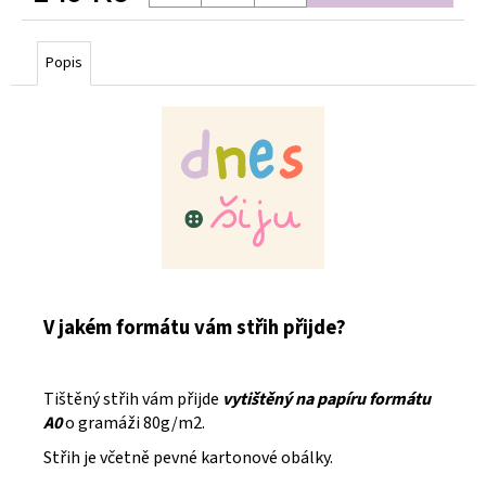
Měrná
cena:
Popis
V jakém formátu vám střih přijde?
Tištěný střih vám přijde
vytištěný na papíru formátu
A0
o gramáži 80g/m2.
Střih je včetně pevné kartonové obálky.