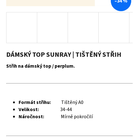
–34 %
a
j
í
t
?
DÁMSKÝ TOP SUNRAY | TIŠTĚNÝ STŘIH
Střih na dámský top / perplum.
HLEDAT
D
Formát střihu:
Tištěný A0
o
Velikost:
34-44
p
Náročnost:
Mírně pokročilí
o
r
u