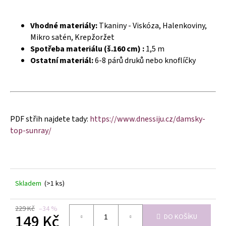
č
u
j
Vhodné materiály:
Tkaniny - Viskóza, Halenkoviny,
e
Mikro satén, Krepžoržet
m
Spotřeba materiálu (š.160 cm) :
1,5 m
e
Ostatní materiál:
6-8 párů druků nebo knoflíčky
PDF střih najdete tady:
https://www.dnessiju.cz/damsky-
top-sunray/
Skladem
(>1 ks)
229 Kč
–34 %
149 Kč
DO KOŠÍKU