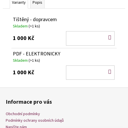
č
Varianty
Popis
u
j
e
Tištěný - dopravcem
m
Skladem
(>1 ks)
e
DO
1 000 Kč
KOŠÍ
PDF - ELEKTRONICKY
Skladem
(>1 ks)
DO
1 000 Kč
KOŠÍ
Z
á
Informace pro vás
p
a
Obchodní podmínky
t
Podmínky ochrany osobních údajů
Napište nám