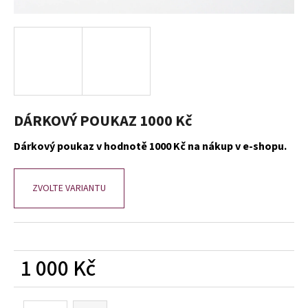
a
j
í
t
?
DÁRKOVÝ POUKAZ 1000 Kč
Dárkový poukaz v hodnotě 1000 Kč na nákup v e-shopu.
HLEDAT
ZVOLTE VARIANTU
D
o
p
1 000 Kč
o
r
Měrná
u
cena: