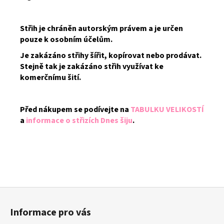
Střih je chráněn autorským právem a je určen
pouze k osobním účelům.
Je zakázáno střihy šířit, kopírovat nebo prodávat.
Stejně tak je zakázáno střih využívat ke
komerčnímu šití.
Před nákupem se podívejte na
TABULKU VELIKOSTÍ
a
informace o střizích Dnes šiju
.
Z
á
Informace pro vás
p