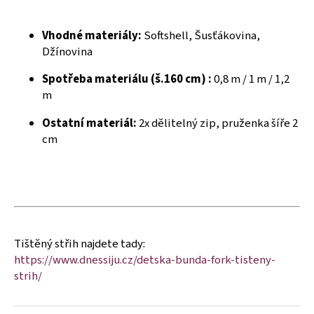
č
u
j
Vhodné materiály:
Softshell, Šusťákovina,
e
Džínovina
m
e
Spotřeba materiálu (š.160 cm) :
0,8 m / 1 m / 1,2
m
Ostatní materiál:
2x dělitelný zip, pruženka šíře 2
cm
Tištěný střih najdete tady:
https://www.dnessiju.cz/detska-bunda-fork-tisteny-
strih/