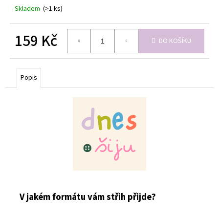
Skladem
(>1 ks)
159 Kč
DO KOŠÍKU
Měrná
cena:
Popis
V jakém formátu vám střih přijde?