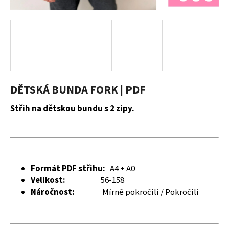
a
j
í
t
?
DĚTSKÁ BUNDA FORK | PDF
Střih na dětskou bundu s 2 zipy.
HLEDAT
D
Formát PDF střihu:
A4 + A0
o
Velikost:
56-158
p
Náročnost:
Mírně pokročilí / Pokročilí
o
r
u