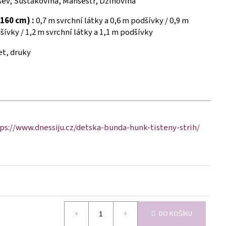
ev, Šusťákovina, Manšestr, Džínovina
160 cm) :
0,7 m svrchní látky a 0,6 m podšívky / 0,9 m
šívky / 1,2 m svrchní látky a 1,1 m podšívky
t, druky
ps://www.dnessiju.cz/detska-bunda-hunk-tisteny-strih/
DO KOŠÍKU