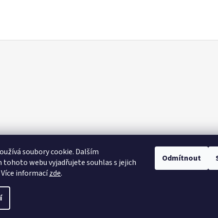
užívá soubory cookie. Dalším
Odmítnout
tohoto webu vyjadřujete souhlas s jejich
 Více informací
zde
.
vit nastavení cookies
í