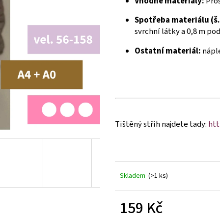
Vhodné materiály:
Proš
Spotřeba materiálu (š.
svrchní látky a 0,8 m pod
Ostatní materiál:
náple
Tištěný střih najdete tady:
htt
Skladem
(>1 ks)
159 Kč