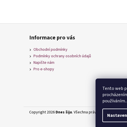
Z
á
Informace pro vás
p
a
Obchodní podmínky
t
Podmínky ochrany osobních údajů
í
Napište nám
Pro e-shopy
Tento web po
procházením 
používáním..
Copyright 2026
Dnes šiju
. Všechna práva vyhrazena.
Upra
Nastaven