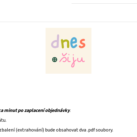
Měrná
cena:
ka minut po zaplacení objednávky
.
átu.
rozbalení (extrahování) bude obsahovat dva .pdf soubory.