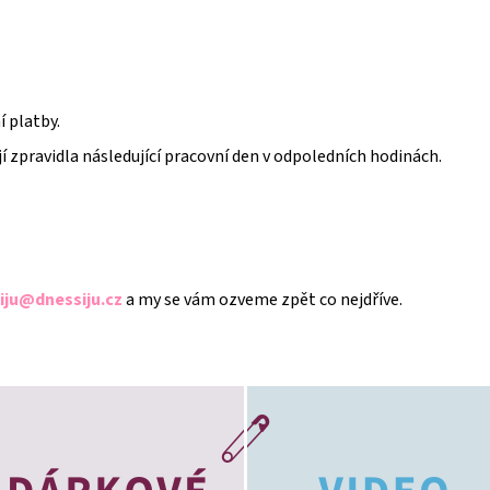
 platby.
jí zpravidla následující pracovní den v odpoledních hodinách.
iju@dnessiju.cz
a my se vám ozveme zpět co nejdříve.