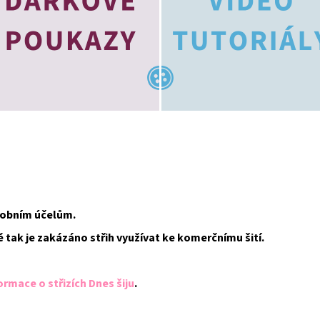
osobním účelům.
ě tak je zakázáno střih využívat ke komerčnímu šití.
ormace o střizích Dnes šiju
.