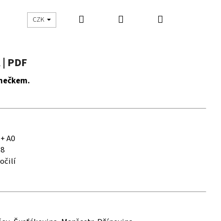
Hledat
Přihlášení
Nákupní
UŠITO
ŠIJEME S DNES ŠIJU
CZK
košík
| PDF
ímečkem.
 + A0
58
očilí