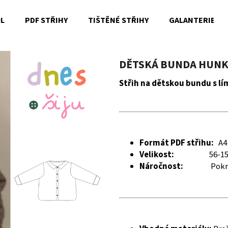
OL
PDF STŘIHY
TIŠTĚNÉ STŘIHY
GALANTERIE
Co potřebujete najít?
DĚTSKÁ BUNDA HUNK 
Střih na dětskou bundu s l
HLEDAT
Doporučujeme
Formát PDF střihu:
A4
Velikost:
56-1
Náročnost:
Pokr