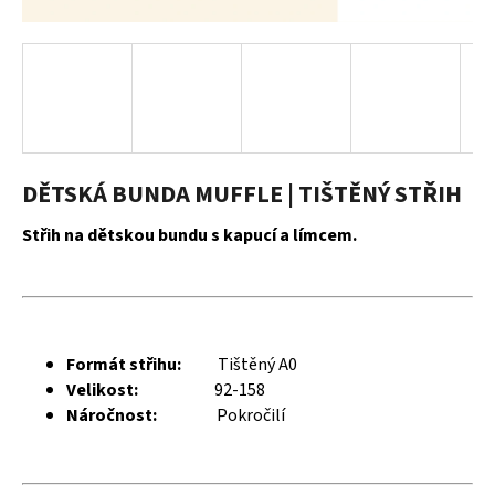
a
j
í
t
?
DĚTSKÁ BUNDA MUFFLE | TIŠTĚNÝ STŘIH
Střih na dětskou bundu s kapucí a límcem.
HLEDAT
D
Formát střihu:
Tištěný A0
o
Velikost:
92-158
p
Náročnost:
Pokročilí
o
r
u