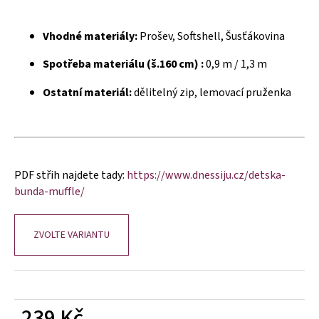
č
u
j
Vhodné materiály:
Prošev, Softshell, Šusťákovina
e
m
Spotřeba materiálu (š.160 cm) :
0,9 m / 1,3 m
e
Ostatní materiál:
dělitelný zip, lemovací pruženka
PDF střih najdete tady:
https://www.dnessiju.cz/detska-
bunda-muffle/
ZVOLTE VARIANTU
239 Kč