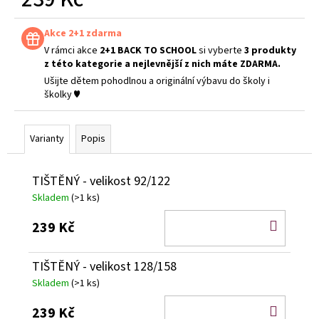
Měrná
cena:
Akce 2+1 zdarma
V rámci akce
2+1 BACK TO SCHOOL
si vyberte
3 produkty
z této kategorie a nejlevnější z nich máte ZDARMA.
Ušijte dětem pohodlnou a originální výbavu do školy i
školky ♥
Varianty
Popis
TIŠTĚNÝ - velikost 92/122
Skladem
(>1 ks)
DO
239 Kč
KOŠÍ
TIŠTĚNÝ - velikost 128/158
Skladem
(>1 ks)
DO
239 Kč