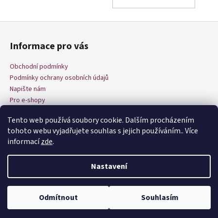
KOŠÍ
Z
á
Informace pro vás
p
a
Obchodní podmínky
t
Podmínky ochrany osobních údajů
í
Napište nám
Pro e-shopy
Tento web používá soubory cookie. Dalším procházením
tohoto webu vyjadřujete souhlas s jejich používáním.. Více
informací
zde
.
Nastavení
Vytvořil Shoptet
Copyright 2026
Dnes šiju
. Všechna práva vyhrazena.
Upravit
Odmítnout
Souhlasím
nastavení cookies