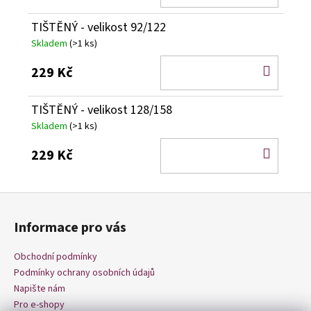
KOŠÍ
TIŠTĚNÝ - velikost 92/122
Skladem
(>1 ks)
DO
229 Kč
KOŠÍ
TIŠTĚNÝ - velikost 128/158
Skladem
(>1 ks)
DO
229 Kč
KOŠÍ
Z
á
Informace pro vás
p
a
Obchodní podmínky
t
Podmínky ochrany osobních údajů
í
Napište nám
Pro e-shopy