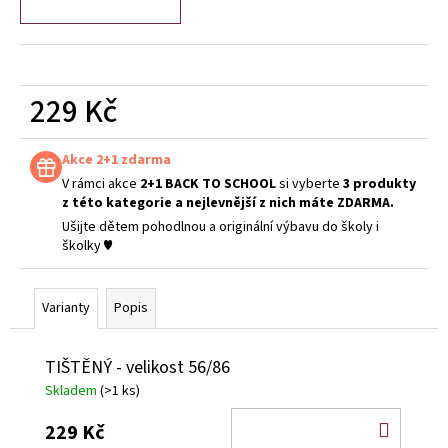
229 Kč
Měrná
cena:
Akce 2+1 zdarma
V rámci akce
2+1 BACK TO SCHOOL
si vyberte
3 produkty
z této kategorie a nejlevnější z nich máte ZDARMA.
Ušijte dětem pohodlnou a originální výbavu do školy i
školky ♥
Varianty
Popis
TIŠTĚNÝ - velikost 56/86
Skladem
(>1 ks)
DO
229 Kč