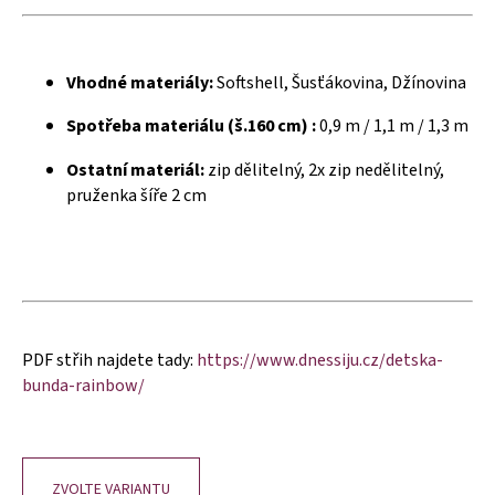
č
u
j
e
Vhodné materiály:
Softshell, Šusťákovina, Džínovina
m
e
Spotřeba materiálu (š.160 cm) :
0,9 m / 1,1 m / 1,3 m
Ostatní materiál:
zip dělitelný, 2x zip nedělitelný,
pruženka šíře 2 cm
PDF střih najdete tady:
https://www.dnessiju.cz/detska-
bunda-rainbow/
ZVOLTE VARIANTU