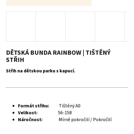
a
j
í
t
?
DĚTSKÁ BUNDA RAINBOW | TIŠTĚNÝ
STŘIH
HLEDAT
Střih na dětskou parku s kapucí.
D
o
Formát střihu:
Tištěný A0
p
Velikost:
56-158
o
Náročnost:
Mírně pokročilí / Pokročilí
r
u