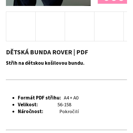
a
j
í
t
?
DĚTSKÁ BUNDA ROVER | PDF
Střih na dětskou košilovou bundu.
HLEDAT
D
Formát PDF střihu:
A4 + A0
o
Velikost:
56-158
p
Náročnost:
Pokročilí
o
r
u