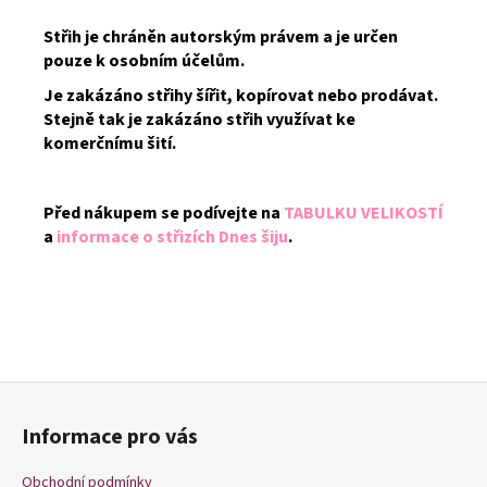
Střih je chráněn autorským právem a je určen
pouze k osobním účelům.
Je zakázáno střihy šířit, kopírovat nebo prodávat.
Stejně tak je zakázáno střih využívat ke
komerčnímu šití.
Před nákupem se podívejte na
TABULKU VELIKOSTÍ
a
informace o střizích Dnes šiju
.
Z
á
Informace pro vás
p
a
Obchodní podmínky