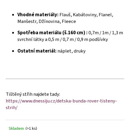
č
u
j
Vhodné materiály:
Flauš, Kabátoviny, Flanel,
e
Manšestr, Džínovina, Fleece
m
e
Spotřeba materiálu (š.160 cm) :
0,7m / 1m / 1,3 m
svrchní látky a 0,5 m / 0,7 m / 0,9 m podšívky
Ostatní materiál:
náplet, druky
Tištěný střih najdete tady:
https://www.dnessiju.cz/detska-bunda-rover-tisteny-
strih/
Skladem
(>1 ks)