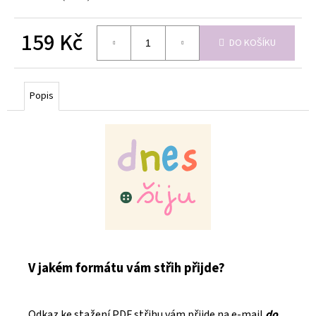
159 Kč
DO KOŠÍKU
Měrná
cena:
Popis
V jakém formátu vám střih přijde?
Odkaz ke stažení PDF střihu vám přijde na e-mail
do