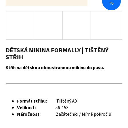
%
a
j
í
t
?
DĚTSKÁ MIKINA FORMALLY | TIŠTĚNÝ
STŘIH
HLEDAT
Střih na dětskou oboustrannou mikinu do pasu.
D
o
Formát střihu:
Tištěný A0
p
Velikost:
56-158
o
Náročnost:
Začátečníci / Mírně pokročilí
r
u