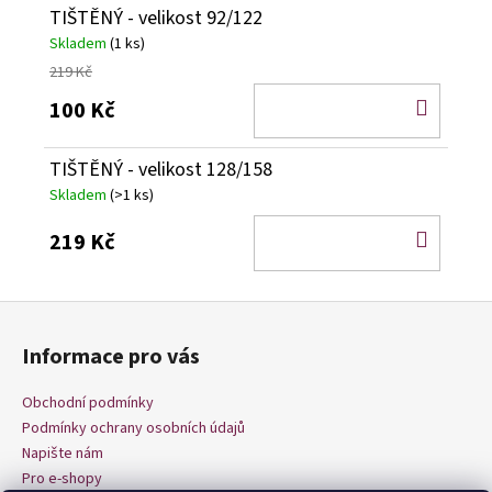
TIŠTĚNÝ - velikost 92/122
Skladem
(1 ks)
219 Kč
DO
100 Kč
KOŠÍ
TIŠTĚNÝ - velikost 128/158
Skladem
(>1 ks)
DO
219 Kč
KOŠÍ
Z
á
Informace pro vás
p
a
Obchodní podmínky
t
Podmínky ochrany osobních údajů
í
Napište nám
Pro e-shopy