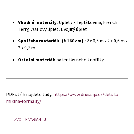
č
u
j
e
Vhodné materiály:
Úplety - Teplákovina, French
m
Terry, Waflový úplet, Dvojitý úplet
e
Spotřeba materiálu (š.160 cm) :
2 x 0,5 m / 2 x 0,6 m /
2 x 0,7 m
Ostatní materiál:
patentky nebo knoflíky
PDF střih najdete tady:
https://www.dnessiju.cz/detska-
mikina-formally/
ZVOLTE VARIANTU