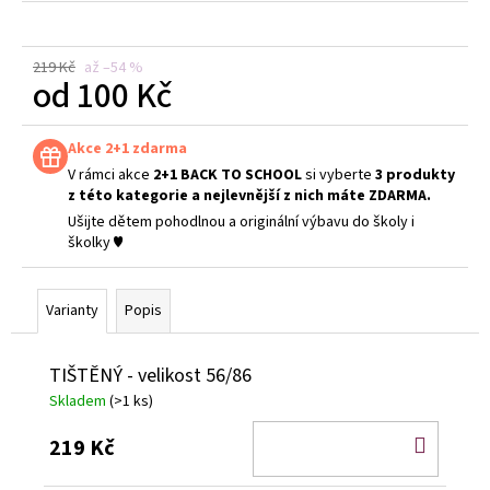
219 Kč
až –54 %
od
100 Kč
Měrná
cena:
Akce 2+1 zdarma
V rámci akce
2+1 BACK TO SCHOOL
si vyberte
3 produkty
z této kategorie a nejlevnější z nich máte ZDARMA.
Ušijte dětem pohodlnou a originální výbavu do školy i
školky ♥
Varianty
Popis
TIŠTĚNÝ - velikost 56/86
Skladem
(>1 ks)
DO
219 Kč
KOŠÍ