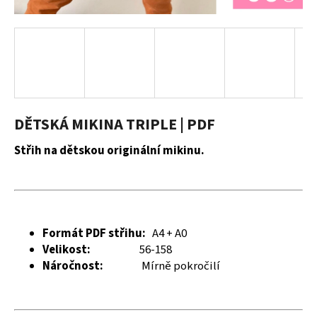
a
j
í
t
?
DĚTSKÁ MIKINA TRIPLE | PDF
Střih na dětskou originální mikinu.
HLEDAT
D
Formát PDF střihu:
A4 + A0
o
Velikost:
56-158
p
Náročnost:
Mírně pokročilí
o
r
u