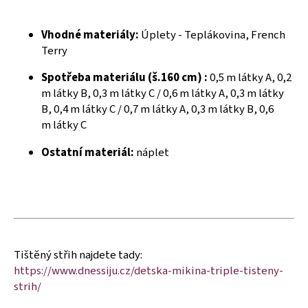
č
u
j
Vhodné materiály:
Úplety - Teplákovina, French
e
Terry
m
e
Spotřeba materiálu (š.160 cm) :
0,5 m látky A, 0,2
m látky B, 0,3 m látky C / 0,6 m látky A, 0,3 m látky
B, 0,4 m látky C / 0,7 m látky A, 0,3 m látky B, 0,6
m látky C
Ostatní materiál:
náplet
Tištěný střih najdete tady:
https://www.dnessiju.cz/detska-mikina-triple-tisteny-
strih/