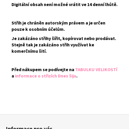
Digitální obsah není možné vrátit ve 14 denní lhůtě.
Střih je chráněn autorským právem a je určen
pouze k osobním účelům.
Je zakázáno střihy šířit, kopírovat nebo prodávat.
Stejně tak je zakázáno střih využívat ke
komerčnímu šití.
Před nákupem se podívejte na
TABULKU VELIKOSTÍ
a
informace o střizích Dnes šiju
.
Z
á