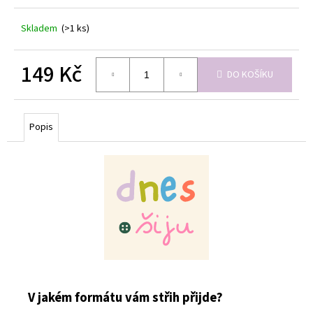
Skladem
(>1 ks)
149 Kč
DO KOŠÍKU
Měrná
cena:
Popis
V jakém formátu vám střih přijde?