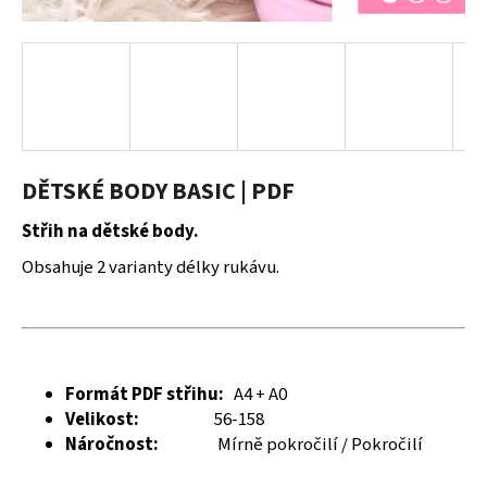
a
j
í
t
?
DĚTSKÉ BODY BASIC | PDF
Střih na dětské body.
HLEDAT
Obsahuje 2 varianty délky rukávu.
D
o
p
Formát PDF střihu:
A4 + A0
o
Velikost:
56-158
r
Náročnost:
Mírně pokročilí / Pokročilí
u