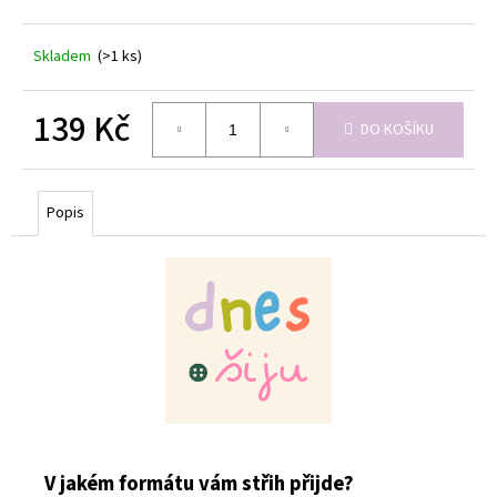
Skladem
(>1 ks)
139 Kč
DO KOŠÍKU
Měrná
cena:
Popis
V jakém formátu vám střih přijde?