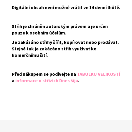
Digitální obsah není možné vrátit ve 14 denní lhůtě.
Střih je chráněn autorským právem a je určen
pouze k osobním účelům.
Je zakázáno střihy šířit, kopírovat nebo prodávat.
Stejně tak je zakázáno střih využívat ke
komerčnímu šití.
Před nákupem se podívejte na
TABULKU VELIKOSTÍ
a
informace o střizích Dnes šiju
.
Z
á