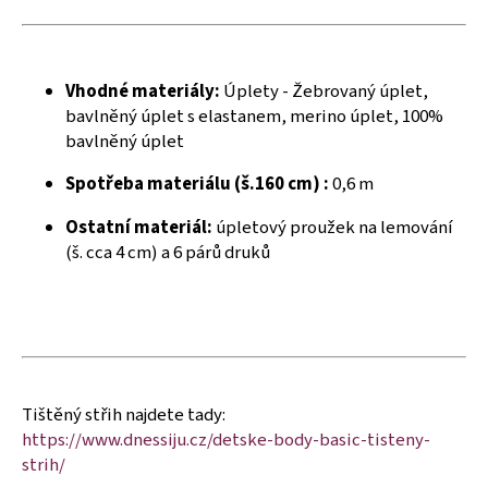
č
u
j
e
Vhodné materiály:
Úplety - Žebrovaný úplet,
m
bavlněný úplet s elastanem, merino úplet, 100%
e
bavlněný úplet
Spotřeba materiálu (š.160 cm) :
0,6 m
Ostatní materiál:
úpletový proužek na lemování
(š. cca 4 cm) a 6 párů druků
Tištěný střih najdete tady:
https://www.dnessiju.cz/detske-body-basic-tisteny-
strih/