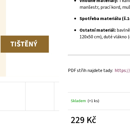
Vhodné materiály:
Tkanin
manšestr, prací kord, muše
Spotřeba materiálu (š.1
Ostatní materiál:
bavlně
120x50 cm), duté vlákno (
PDF střih najdete tady:
https:/
Skladem
(>1 ks)
229 Kč
Měrná