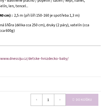
y - Bavlněné plátno / popelín / satén / kepr, flanel,
lín, len, tencel...
40 cm) :
2,5 m (při šíři 150-160 je spotřeba 1,3 m)
ná šňůra (délka cca 250 cm), druky (2 páry), vatelín (cca
cca 600g)
/www.dnessiju.cz/detske-hnizdecko-baby/
DO KOŠÍKU