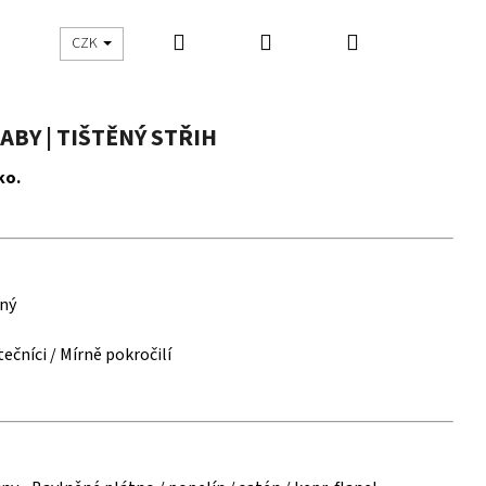
Hledat
Přihlášení
Nákupní
UŠITO
ŠIJEME S DNES ŠIJU
CZK
košík
BY | TIŠTĚNÝ STŘIH
ko.
ěný
ečníci / Mírně pokročilí