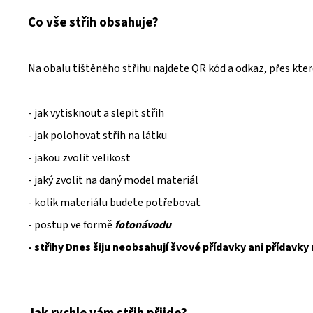
Co vše střih obsahuje?
Na obalu tištěného střihu najdete QR kód a odkaz, přes kte
- jak vytisknout a slepit střih
- jak polohovat střih na látku
- jakou zvolit velikost
- jaký zvolit na daný model materiál
- kolik materiálu budete potřebovat
- postup ve formě
fotonávodu
- střihy Dnes šiju neobsahují švové přídavky ani přídavky