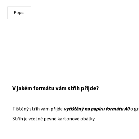
Popis
V jakém formátu vám střih přijde?
Tištěný střih vám přijde
vytištěný na papíru formátu A0
o g
Střih je včetně pevné kartonové obálky.