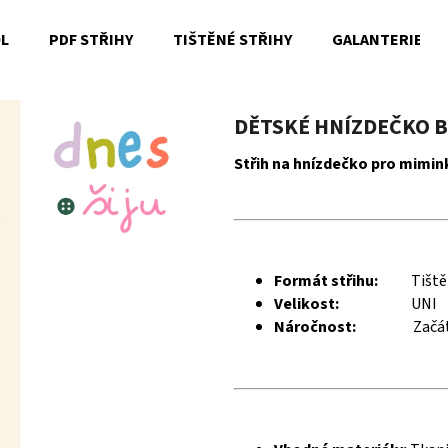
OL
PDF STŘIHY
TIŠTĚNÉ STŘIHY
GALANTERIE
Co potřebujete najít?
DĚTSKÉ HNÍZDEČKO BA
Střih na hnízdečko pro mimin
HLEDAT
Doporučujeme
Formát střihu:
Tišt
Velikost:
UNI
Náročnost:
Začát