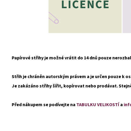
Papírové střihy je možné vrátit do 14 dnů pouze nerozb
Střih je chráněn autorským právem a je určen pouze k 
Je zakázáno střihy šířit, kopírovat nebo prodávat. Stejn
Před nákupem se podívejte na
TABULKU VELIKOSTÍ
a
inf