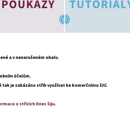
alené a v nenarušeném obalu.
osobním účelům.
ě tak je zakázáno střih využívat ke komerčnímu šití.
ormace o střizích Dnes šiju
.