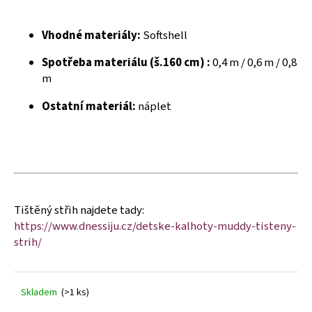
č
u
j
Vhodné materiály:
Softshell
e
m
Spotřeba materiálu (š.160 cm) :
0,4 m / 0,6 m / 0,8
e
m
Ostatní materiál:
náplet
Tištěný střih najdete tady:
https://www.dnessiju.cz/detske-kalhoty-muddy-tisteny-
strih/
Skladem
(>1 ks)