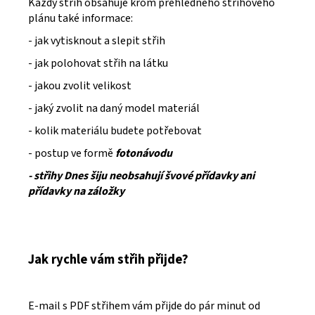
Každý střih obsahuje krom přehledného střihového
plánu také informace:
- jak vytisknout a slepit střih
- jak polohovat střih na látku
- jakou zvolit velikost
- jaký zvolit na daný model materiál
- kolik materiálu budete potřebovat
- postup ve formě
fotonávodu
- střihy Dnes šiju neobsahují švové přídavky ani
přídavky na záložky
Jak rychle vám střih přijde?
E-mail s PDF střihem vám přijde do pár minut od