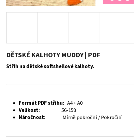
a
j
í
t
?
DĚTSKÉ KALHOTY MUDDY | PDF
Střih na dětské softshellové kalhoty.
HLEDAT
D
Formát PDF střihu:
A4 + A0
o
Velikost:
56-158
p
Náročnost:
Mírně pokročilí / Pokročilí
o
r
u