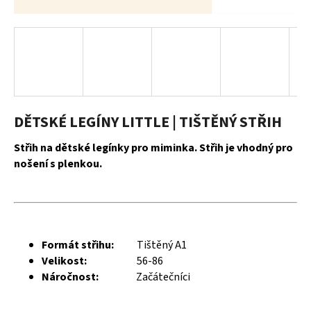
a
j
í
t
?
DĚTSKÉ LEGÍNY LITTLE | TIŠTĚNÝ STŘIH
Střih na dětské legínky pro miminka. Střih je vhodný pro
HLEDAT
nošení s plenkou.
D
o
Formát střihu:
Tištěný A1
p
Velikost:
56-86
o
Náročnost:
Začátečníci
r
u