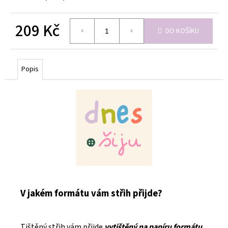
209 Kč
DO KOŠÍKU
Měrná
cena:
Popis
V jakém formátu vám střih přijde?
Tištěný střih vám přijde
vytištěný na papíru formátu