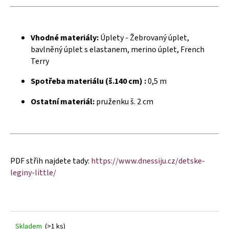
č
u
j
e
Vhodné materiály:
Úplety - Žebrovaný úplet,
m
bavlněný úplet s elastanem, merino úplet, French
e
Terry
Spotřeba materiálu (š.140 cm) :
0,5 m
Ostatní materiál:
pruženku š. 2 cm
PDF střih najdete tady:
https://www.dnessiju.cz/detske-
leginy-little/
Skladem
(>1 ks)