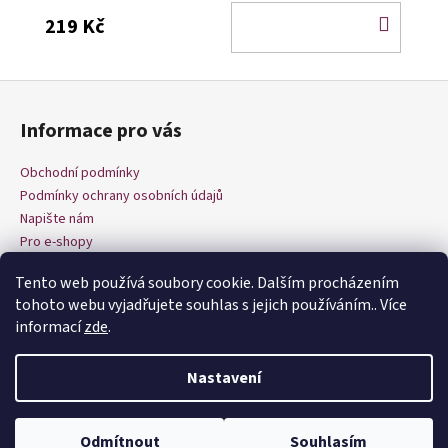
DO
219 Kč
KOŠÍ
Z
á
Informace pro vás
p
a
Obchodní podmínky
t
Podmínky ochrany osobních údajů
í
Napište nám
Pro e-shopy
Tento web používá soubory cookie. Dalším procházením
tohoto webu vyjadřujete souhlas s jejich používáním.. Více
informací
zde
.
Nastavení
Vytvořil Shoptet
Copyright 2026
Dnes šiju
. Všechna práva vyhrazena.
Upravit
Odmítnout
Souhlasím
nastavení cookies