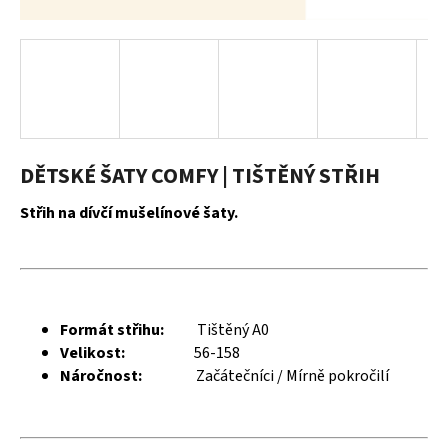
a
j
í
t
?
DĚTSKÉ ŠATY COMFY | TIŠTĚNÝ STŘIH
Střih na dívčí mušelínové šaty.
HLEDAT
D
Formát střihu:
Tištěný A0
o
Velikost:
56-158
p
Náročnost:
Začátečníci / Mírně pokročilí
o
r
u