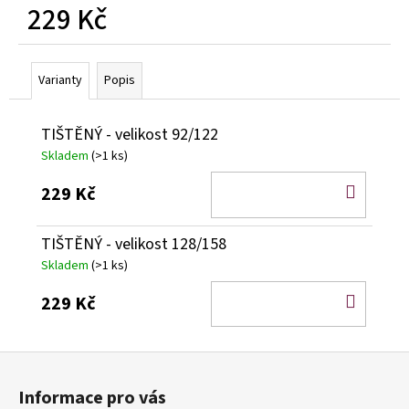
229 Kč
Měrná
cena:
Varianty
Popis
TIŠTĚNÝ - velikost 92/122
Skladem
(>1 ks)
DO
229 Kč
KOŠÍ
TIŠTĚNÝ - velikost 128/158
Skladem
(>1 ks)
DO
229 Kč
KOŠÍ
Z
á
Informace pro vás