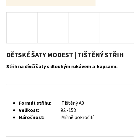
a
j
í
t
?
DĚTSKÉ ŠATY MODEST | TIŠTĚNÝ STŘIH
Střih na dívčí šaty s dlouhým rukávem a kapsami.
HLEDAT
D
Formát střihu:
Tištěný A0
o
Velikost:
92 -158
p
Náročnost:
Mírně pokročilí
o
r
u