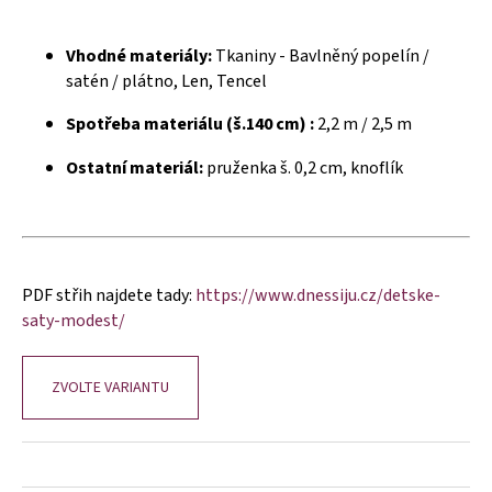
č
u
j
Vhodné materiály:
Tkaniny - Bavlněný popelín /
e
satén / plátno, Len, Tencel
m
e
Spotřeba materiálu (š.140 cm) :
2,2 m / 2,5 m
Ostatní materiál:
pruženka š. 0,2 cm, knoflík
PDF střih najdete tady:
https://www.dnessiju.cz/detske-
saty-modest/
ZVOLTE VARIANTU