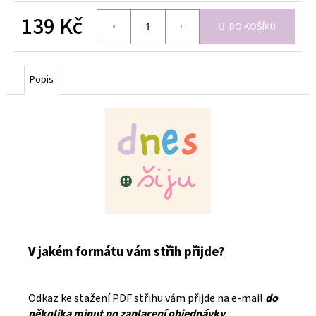
139 Kč
DO KOŠÍKU
Měrná
cena:
Popis
V jakém formátu vám střih přijde?
Odkaz ke stažení PDF střihu vám přijde na e-mail
do
několika minut po zaplacení objednávky
.