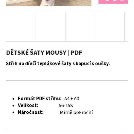
a
j
í
t
?
DĚTSKÉ ŠATY MOUSY | PDF
Střih na dívčí teplákové šaty s kapucí s oušky.
HLEDAT
D
Formát PDF střihu:
A4 + A0
o
Velikost:
56-158
p
Náročnost:
Mírně pokročilí
o
r
u