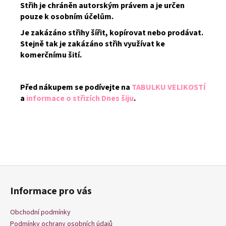
Střih je chráněn autorským právem a je určen
pouze k osobním účelům.
Je zakázáno střihy šířit, kopírovat nebo prodávat.
Stejně tak je zakázáno střih využívat ke
komerčnímu šití.
Před nákupem se podívejte na
TABULKU VELIKOSTÍ
a
informace o střizích Dnes šiju
.
Z
á
Informace pro vás
p
a
Obchodní podmínky
t
Podmínky ochrany osobních údajů