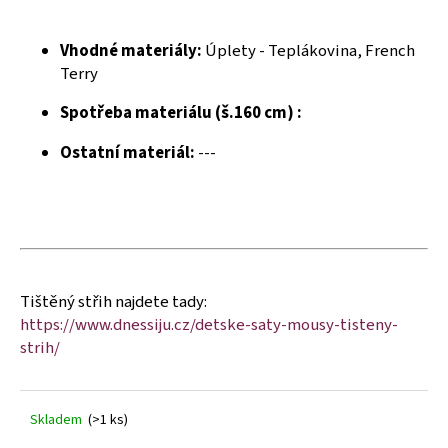
č
u
j
Vhodné materiály:
Úplety - Teplákovina, French
e
Terry
m
e
Spotřeba materiálu (š.160 cm) :
Ostatní materiál:
---
Tištěný střih najdete tady:
https://www.dnessiju.cz/detske-saty-mousy-tisteny-
strih/
Skladem
(>1 ks)