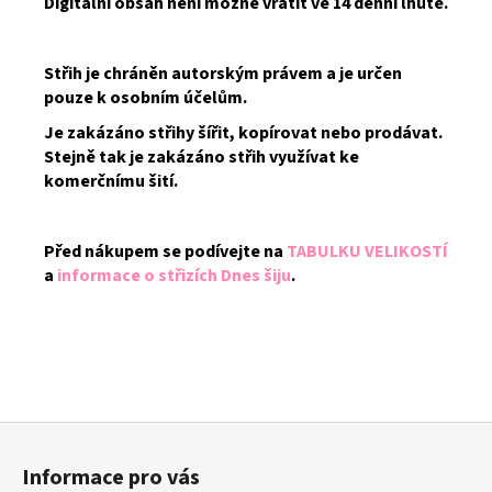
Digitální obsah není možné vrátit ve 14 denní lhůtě.
Střih je chráněn autorským právem a je určen
pouze k osobním účelům.
Je zakázáno střihy šířit, kopírovat nebo prodávat.
Stejně tak je zakázáno střih využívat ke
komerčnímu šití.
Před nákupem se podívejte na
TABULKU VELIKOSTÍ
a
informace o střizích Dnes šiju
.
Z
á
Informace pro vás