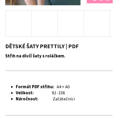
a
j
í
t
?
DĚTSKÉ ŠATY PRETTILY | PDF
Střih na dívčí šaty s roláčkem.
HLEDAT
D
Formát PDF střihu:
A4 + A0
o
Velikost:
92 -158
p
Náročnost:
Začátečníci
o
r
u