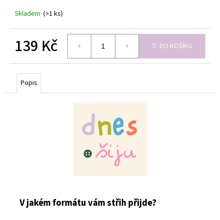
Skladem
(>1 ks)
139 Kč
DO KOŠÍKU
Měrná
cena:
Popis
V jakém formátu vám střih přijde?