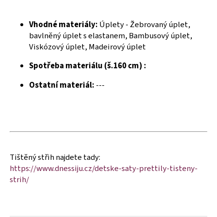
č
u
j
Vhodné materiály:
Úplety - Žebrovaný úplet,
e
bavlněný úplet s elastanem, Bambusový úplet,
m
Viskózový úplet, Madeirový úplet
e
Spotřeba materiálu (š.160 cm) :
Ostatní materiál:
---
Tištěný střih najdete tady:
https://www.dnessiju.cz/detske-saty-prettily-tisteny-
strih/