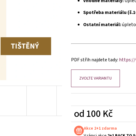
Vhodné materiály:
Úplet
Spotřeba materiálu (š.1
Ostatní materiál:
úpleto
PDF střih najdete tady:
https:/
ZVOLTE VARIANTU
od
100 Kč
Měrná
cena:
Akce 2+1 zdarma
V rámci akce
2+1 BACK TO 