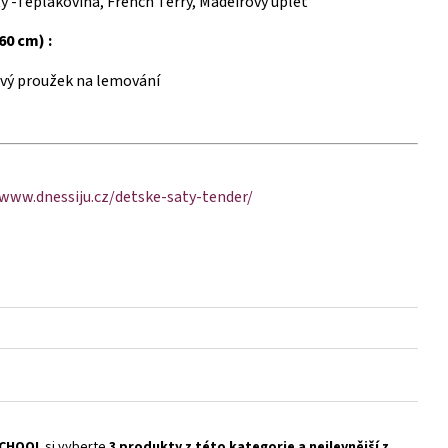
y -Teplákovina, French Terry, Madeirový úplet
60 cm) :
vý proužek na lemování
/www.dnessiju.cz/detske-saty-tender/
SCHOOL
si vyberte
3 produkty z této kategorie a nejlevnější z