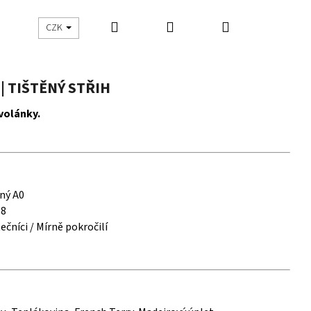
Hledat
Přihlášení
Nákupní
UŠITO
ŠIJEME S DNES ŠIJU
CZK
košík
| TIŠTĚNÝ STŘIH
 volánky.
ný A0
58
ečníci / Mírně pokročilí