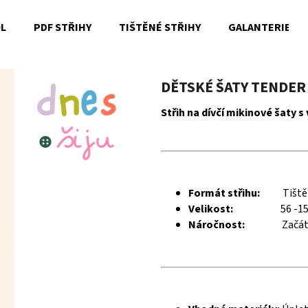
OL
PDF STŘIHY
TIŠTĚNÉ STŘIHY
GALANTERIE
Co potřebujete najít?
DĚTSKÉ ŠATY TENDER 
Střih na dívčí mikinové šaty s
HLEDAT
Doporučujeme
Formát střihu:
Tiště
Velikost:
56 -1
Náročnost:
Začát