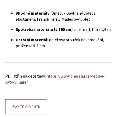
č
u
j
Vhodné materiály:
Úplety - Bavlněný úplet s
e
elastanem, French Terry, Madeirový úplet
m
e
Spotřeba materiálu (š.160 cm) :
0,8 m / 1,1 m / 1,4 m
Ostatní materiál:
úpletový proužek na lemování,
pruženka š. 1 cm
PDF střih najdete tady:
https://www.dnessiju.cz/detske-
saty-village/
ZVOLTE VARIANTU