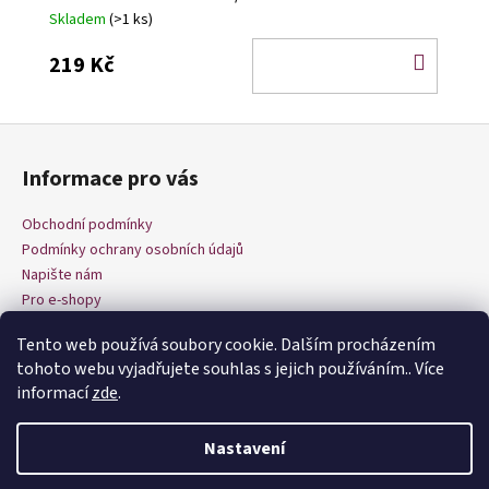
Skladem
(>1 ks)
DO
219 Kč
KOŠÍ
Z
á
Informace pro vás
p
a
Obchodní podmínky
t
Podmínky ochrany osobních údajů
í
Napište nám
Pro e-shopy
Tento web používá soubory cookie. Dalším procházením
tohoto webu vyjadřujete souhlas s jejich používáním.. Více
informací
zde
.
Nastavení
Vytvořil Shoptet