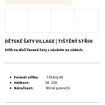
a
j
í
t
?
DĚTSKÉ ŠATY VILLAGE | TIŠTĚNÝ STŘIH
Střih na dívčí řasené šaty s vázáním na zádech.
HLEDAT
D
Formát střihu:
Tištěný A0
o
Velikost:
56 -158
p
Náročnost:
Mírně pokročilí
o
r
u