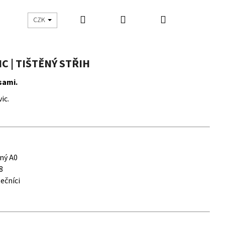
Hledat
Přihlášení
Nákupní
UŠITO
ŠIJEME S DNES ŠIJU
CZK
košík
C | TIŠTĚNÝ STŘIH
sami.
ic.
ný A0
8
ečníci