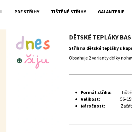
OL
PDF STŘIHY
TIŠTĚNÉ STŘIHY
GALANTERIE
Co potřebujete najít?
DĚTSKÉ TEPLÁKY BASI
Střih na dětské tepláky s kap
HLEDAT
Obsahuje 2 varianty délky nohav
Doporučujeme
Formát střihu:
Tiště
Velikost:
56-15
Náročnost:
Začát