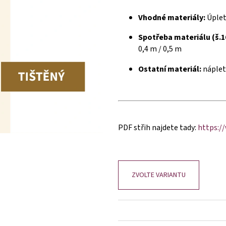
Vhodné materiály:
Úplet
Spotřeba materiálu (š.1
0,4 m / 0,5 m
Ostatní materiál:
náplet
PDF střih najdete tady:
https:/
ZVOLTE VARIANTU