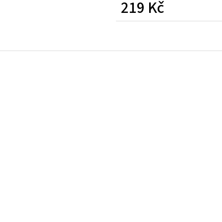
219 Kč
Měrná
cena: