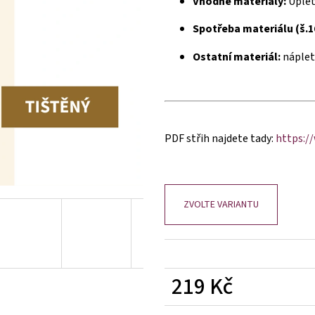
Vhodné materiály:
Úplet
Spotřeba materiálu (š.1
Ostatní materiál:
náplet,
PDF střih najdete tady:
https:/
ZVOLTE VARIANTU
219 Kč
Měrná