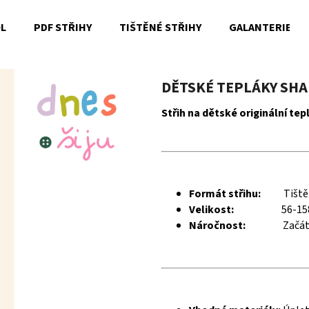
OL
PDF STŘIHY
TIŠTĚNÉ STŘIHY
GALANTERIE
Co potřebujete najít?
DĚTSKÉ TEPLÁKY SHAP
Střih na dětské originální tep
HLEDAT
Doporučujeme
Formát střihu:
Tiště
Velikost:
56-15
Náročnost:
Začát