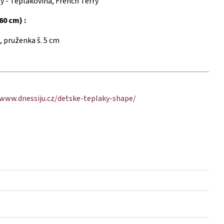
y - Teplákovina, French Terry
60 cm) :
 pruženka š. 5 cm
/www.dnessiju.cz/detske-teplaky-shape/