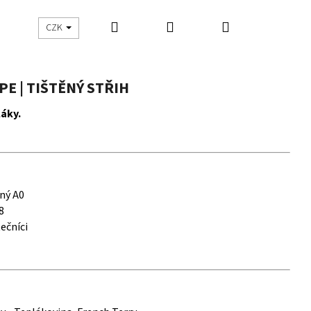
Hledat
Přihlášení
Nákupní
UŠITO
ŠIJEME S DNES ŠIJU
CZK
košík
E | TIŠTĚNÝ STŘIH
láky.
ný A0
8
ečníci