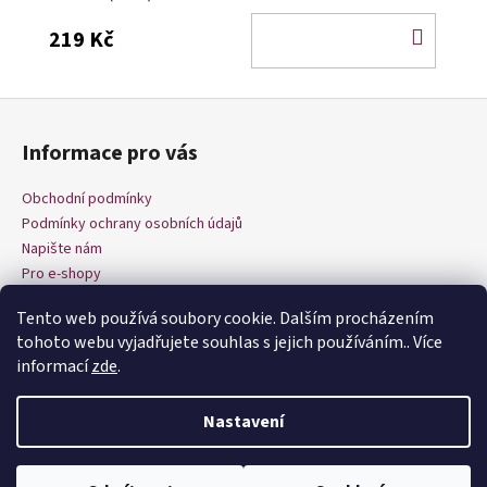
DO
219 Kč
KOŠÍ
Z
á
Informace pro vás
p
a
Obchodní podmínky
t
Podmínky ochrany osobních údajů
í
Napište nám
Pro e-shopy
Tento web používá soubory cookie. Dalším procházením
tohoto webu vyjadřujete souhlas s jejich používáním.. Více
informací
zde
.
Nastavení
Vytvořil Shoptet
Copyright 2026
Dnes šiju
. Všechna práva vyhrazena.
Upravit