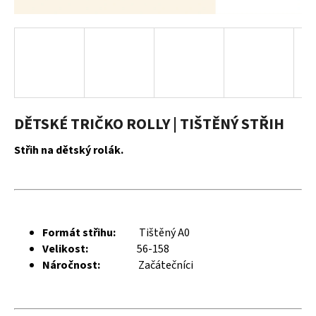
a
j
í
t
?
DĚTSKÉ TRIČKO ROLLY | TIŠTĚNÝ STŘIH
Střih na dětský rolák.
HLEDAT
D
Formát střihu:
Tištěný A0
o
Velikost:
56-158
p
Náročnost:
Začátečníci
o
r
u