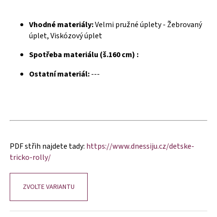
č
u
j
Vhodné materiály:
Velmi pružné úplety - Žebrovaný
e
úplet, Viskózový úplet
m
e
Spotřeba materiálu (š.160 cm) :
Ostatní materiál:
---
PDF střih najdete tady:
https://www.dnessiju.cz/detske-
tricko-rolly/
ZVOLTE VARIANTU