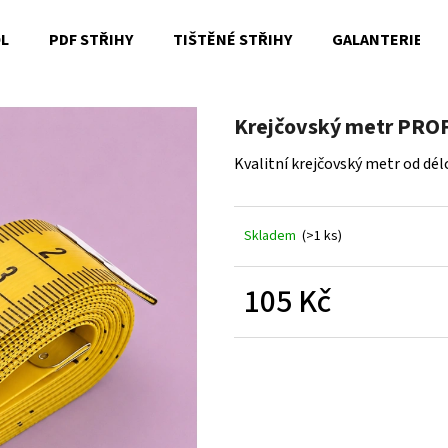
OL
PDF STŘIHY
TIŠTĚNÉ STŘIHY
GALANTERIE
Co potřebujete najít?
Krejčovský metr PROF
Kvalitní krejčovský metr od dél
HLEDAT
Skladem
(>1 ks)
Doporučujeme
105 Kč
Měrná
cena: