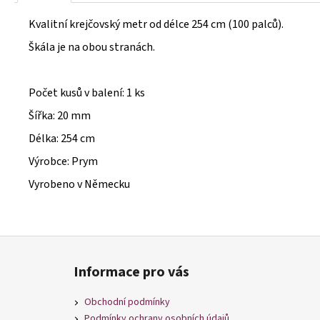
Kvalitní krejčovský metr od délce 254 cm (100 palců).
Škála je na obou stranách.
Počet kusů v balení: 1 ks
Šířka: 20 mm
Délka: 254 cm
Výrobce: Prym
Vyrobeno v Německu
Z
á
Informace pro vás
p
a
Obchodní podmínky
t
Podmínky ochrany osobních údajů