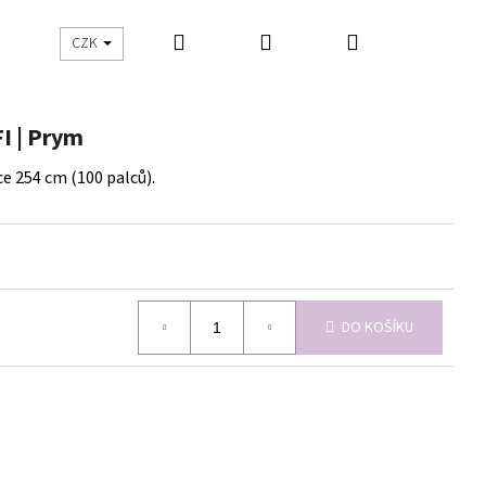
Hledat
Přihlášení
Nákupní
UŠITO
ŠIJEME S DNES ŠIJU
CZK
košík
I | Prym
ce 254 cm (100 palců).
DO KOŠÍKU