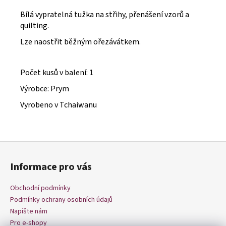
č
u
Bílá vypratelná tužka na střihy, přenášení vzorů a
j
quilting.
e
Lze naostřit běžným ořezávátkem.
m
e
Počet kusů v balení: 1
Výrobce: Prym
Vyrobeno v Tchaiwanu
Z
á
Informace pro vás
p
a
Obchodní podmínky
t
Podmínky ochrany osobních údajů
í
Napište nám
Pro e-shopy