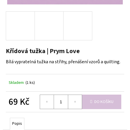
a
j
í
t
?
Křídová tužka | Prym Love
Bílá vypratelná tužka na střihy, přenášení vzorů a quilting.
HLEDAT
Skladem
(1 ks)
D
o
69 Kč
DO KOŠÍKU
p
Měrná
o
cena:
r
u
Popis