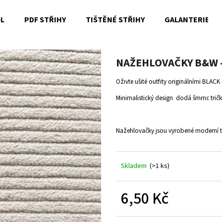
OL
PDF STŘIHY
TIŠTĚNÉ STŘIHY
GALANTERIE
Co potřebujete najít?
NAŽEHLOVAČKY B&W - 
Oživte ušité outfity originálními BLAC
HLEDAT
Minimalistický design dodá šmrnc tri
Nažehlovačky jsou vyrobené moderní 
Doporučujeme
Skladem
(>1 ks)
6,50 Kč
Měrná
cena: