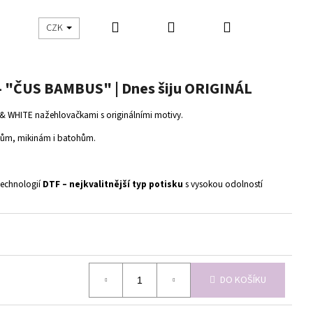
Hledat
Přihlášení
Nákupní
UŠITO
ŠIJEME S DNES ŠIJU
CZK
košík
"ČUS BAMBUS" | Dnes šiju ORIGINÁL
K & WHITE nažehlovačkami s originálními motivy.
čkům, mikinám i batohům.
technologií
DTF – nejkvalitnější typ potisku
s vysokou odolností
DO KOŠÍKU