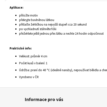
Aplikace:
přiložte motiv
překryjte bavlněnou látkou
přitlačte žehličkou na nejvyšší stupeň cca 20 sekund
po vychladnutí stáhněte fólii
přežehlete ještě jednou přes látku a nechte 24 hodin odpočinout
Praktické info:
Velikost: průměr 4 cm
Počet kusů v balení: 1
Údržba: praní do 40 °C (ideálně naruby), nepoužívat bělidla a chemi
Vyrobeno v ČR
Z
á
Informace pro vás
p