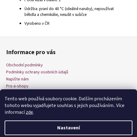
Údržba: praní do 40 °C (ideálně naruby), nepoužívat
bělidla a chemikálie, nesušit v sušičce
Vyrobeno v ČR
Z
á
Informace pro vás
p
a
Obchodní podmínky
t
Podmínky ochrany osobních údajů
í
Napište nám
Pro e-shopy
Tento web používá soubory cookie. Dalším procházením
tohoto webu vyjadřujete souhlas s jejich používáním.. Více
informací
zde
.
Nastavení
Vytvořil Shoptet