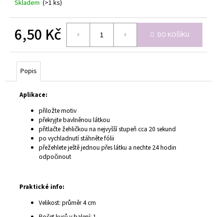
č
Skladem
(>1 ks)
u
j
6,50 Kč
e
DO KOŠÍKU
m
Měrná
e
cena:
Popis
Aplikace:
přiložte motiv
překryjte bavlněnou látkou
přitlačte žehličkou na nejvyšší stupeň cca 20 sekund
po vychladnutí stáhněte fólii
přežehlete ještě jednou přes látku a nechte 24 hodin
odpočinout
Praktické info:
Velikost: průměr 4 cm
Počet kusů v balení: 1