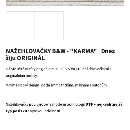
a
j
í
t
?
NAŽEHLOVAČKY B&W - "KARMA" | Dnes
šiju ORIGINÁL
HLEDAT
Oživte ušité outfity originálními BLACK & WHITE nažehlovačkami s
originálními motivy.
Minimalistický design dodá šmrnc tričkům, mikinám i batohům.
D
o
p
Nažehlovačky jsou vyrobené moderní technologií
DTF – nejkvalitnější
o
typ potisku
s vysokou odolností
r
u