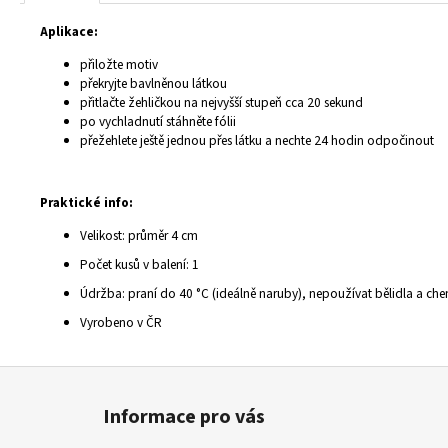
Aplikace:
přiložte motiv
překryjte bavlněnou látkou
přitlačte žehličkou na nejvyšší stupeň cca 20 sekund
po vychladnutí stáhněte fólii
přežehlete ještě jednou přes látku a nechte 24 hodin odpočinout
Praktické info:
Velikost: průměr 4 cm
Počet kusů v balení: 1
Údržba: praní do 40 °C (ideálně naruby), nepoužívat bělidla a chemi
Vyrobeno v ČR
Z
á
Informace pro vás
p