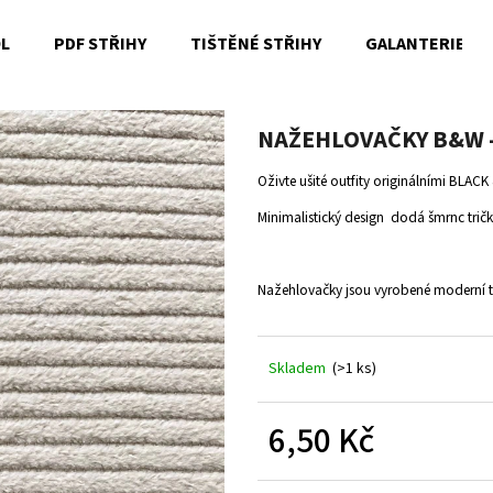
OL
PDF STŘIHY
TIŠTĚNÉ STŘIHY
GALANTERIE
Co potřebujete najít?
NAŽEHLOVAČKY B&W - 
Oživte ušité outfity originálními BLAC
HLEDAT
Minimalistický design dodá šmrnc tri
Nažehlovačky jsou vyrobené moderní 
Doporučujeme
Skladem
(>1 ks)
6,50 Kč
Měrná
cena: