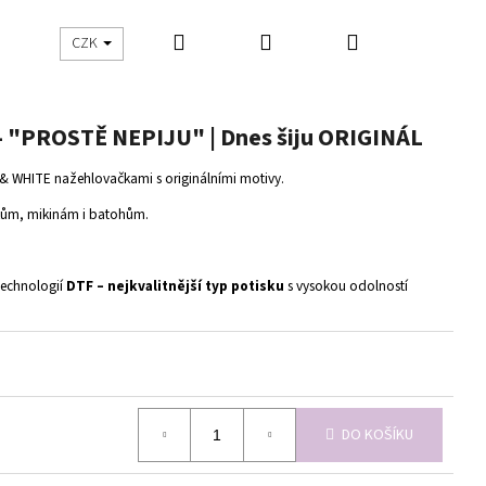
Hledat
Přihlášení
Nákupní
UŠITO
ŠIJEME S DNES ŠIJU
CZK
košík
"PROSTĚ NEPIJU" | Dnes šiju ORIGINÁL
K & WHITE nažehlovačkami s originálními motivy.
čkům, mikinám i batohům.
technologií
DTF – nejkvalitnější typ potisku
s vysokou odolností
DO KOŠÍKU