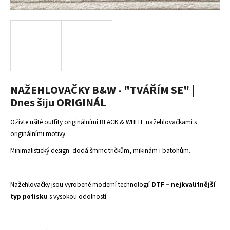
a
j
í
t
?
NAŽEHLOVAČKY B&W - "TVÁŘÍM SE" |
Dnes šiju ORIGINÁL
HLEDAT
Oživte ušité outfity originálními BLACK & WHITE nažehlovačkami s
originálními motivy.
Minimalistický design dodá šmrnc tričkům, mikinám i batohům.
D
o
p
Nažehlovačky jsou vyrobené moderní technologií
DTF – nejkvalitnější
o
typ potisku
s vysokou odolností
r
u