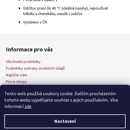
Údržba: praní do 40 °C (ideálně naruby), nepoužívat
bělidla a chemikálie, nesušit v sušičce
Vyrobeno v ČR
Z
á
Informace pro vás
p
a
Obchodní podmínky
t
Podmínky ochrany osobních údajů
í
Napište nám
Pro e-shopy
Tento web používá soubory cookie. Dalším procházením
tohoto webu vyjadřujete souhlas s jejich používáním.. Více
informací
zde
.
Nastavení
Vytvořil Shoptet