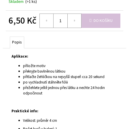
č
Skladem
(>1 ks)
u
j
6,50 Kč
e
DO KOŠÍKU
m
Měrná
e
cena:
Popis
Aplikace:
přiložte motiv
překryjte bavlněnou látkou
přitlačte žehličkou na nejvyšší stupeň cca 20 sekund
po vychladnutí stáhněte fólii
přežehlete ještě jednou přes látku a nechte 24 hodin
odpočinout
Praktické info:
Velikost: průměr 4 cm
Počet kusů v balení: 1