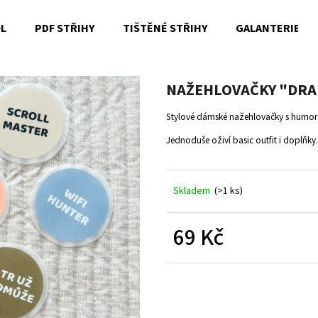
OL
PDF STŘIHY
TIŠTĚNÉ STŘIHY
GALANTERIE
Co potřebujete najít?
NAŽEHLOVAČKY "DRAMA
Stylové dámské nažehlovačky s humore
HLEDAT
Jednoduše oživí basic outfit i doplňky
Skladem
(>1 ks)
Doporučujeme
69 Kč
Měrná
cena: