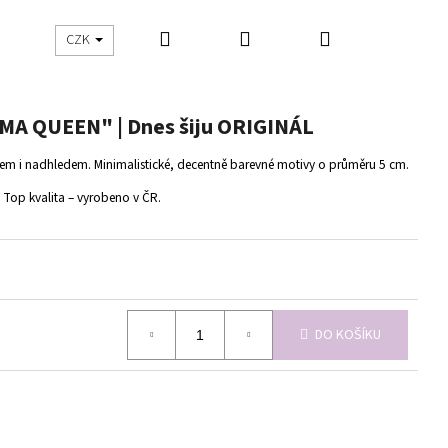
Hledat
Přihlášení
Nákupní
UŠITO
ŠIJEME S DNES ŠIJU
CZK
košík
 QUEEN" | Dnes šiju ORIGINÁL
m i nadhledem. Minimalistické, decentně barevné motivy o průměru 5 cm.
. Top kvalita – vyrobeno v ČR.
DO KOŠÍKU