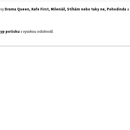
ivy
Drama Queen, Kafe First, Mileniál, Stíhám nebo taky ne, Pohodinda
a 
typ potisku
s vysokou odolností.