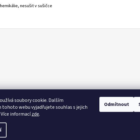
chemikálie, nesušit v sušičce
užívá soubory cookie. Dalším
Odmítnout
tohoto webu vyjadřujete souhlas s jejich
 Více informací
zde
.
vit nastavení cookies
í