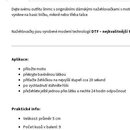
Dejte svému outfitu šmrnc s originálními dámskými nažehlovačkami s mot
vynikne na basic tričku, mikině nebo třeba tašce.
Nažehlovačky jsou vyrobené moderní technologií
DTF – nejkvalitnější 
Aplikace:
přiložte motiv
překryjte bavlněnou látkou
přitlačte žehličkou na nejvyšší stupeň cca 20 sekund
po vychladnutí stáhněte fólii
přežehlete ještě jednou přes látku a nechte 24 hodin odpočinout
Praktické info:
Velikost: průměr 5 cm
Počet kusů v balení: 9