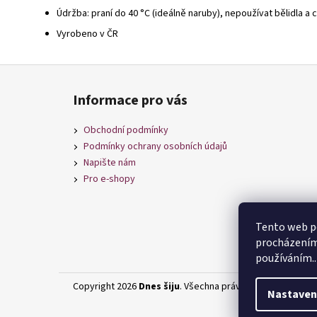
Údržba: praní do 40 °C (ideálně naruby), nepoužívat bělidla a 
Vyrobeno v ČR
Z
á
Informace pro vás
p
a
Obchodní podmínky
t
Podmínky ochrany osobních údajů
í
Napište nám
Pro e-shopy
Tento web po
procházením 
používáním..
Copyright 2026
Dnes šiju
. Všechna práva vyhrazena.
Upra
Nastaven