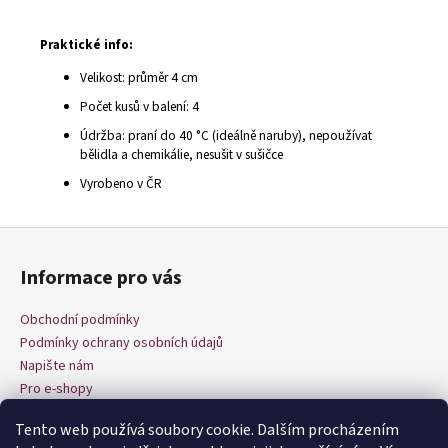
Praktické info:
Velikost: průměr 4 cm
Počet kusů v balení: 4
Údržba: praní do 40 °C (ideálně naruby), nepoužívat
bělidla a chemikálie, nesušit v sušičce
Vyrobeno v ČR
Z
á
Informace pro vás
p
a
Obchodní podmínky
t
Podmínky ochrany osobních údajů
í
Napište nám
Pro e-shopy
Tento web používá soubory cookie. Dalším procházením