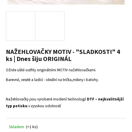
a
j
í
t
?
NAŽEHLOVAČKY MOTIV - "SLADKOSTI" 4
ks | Dnes šiju ORIGINÁL
HLEDAT
Oživte ušité outfity originálními MOTIV nažehlovačkami.
Barevné, veselé a ladící - ideální na trička,mikiny i batohy.
D
o
Nažehlovačky jsou vyrobené moderní technologií
DTF – nejkvalitnější
p
typ potisku
s vysokou odolností
o
r
u
Skladem
(>1 ks)