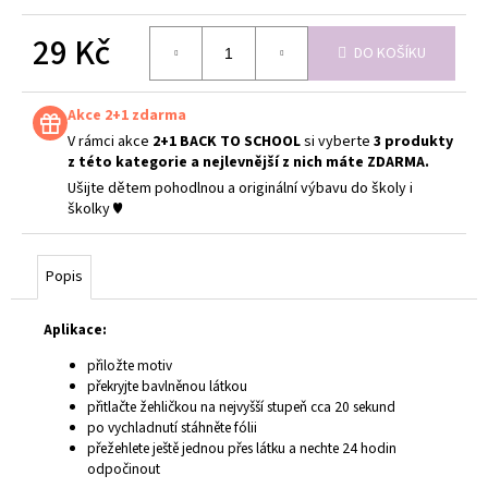
č
u
29 Kč
j
DO KOŠÍKU
e
Měrná
m
cena:
Akce 2+1 zdarma
e
V rámci akce
2+1 BACK TO SCHOOL
si vyberte
3 produkty
z této kategorie a nejlevnější z nich máte ZDARMA.
Ušijte dětem pohodlnou a originální výbavu do školy i
školky ♥
Popis
Aplikace:
přiložte motiv
překryjte bavlněnou látkou
přitlačte žehličkou na nejvyšší stupeň cca 20 sekund
po vychladnutí stáhněte fólii
přežehlete ještě jednou přes látku a nechte 24 hodin
odpočinout