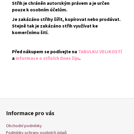
Střih je chráněn autorským právem a je určen
pouze k osobním účelům.
Je zakázáno střihy šířit, kopírovat nebo prodávat.
Stejně tak je zakázáno střih využívat ke
komerčnímu šití.
Před nákupem se podívejte na
TABULKU VELIKOSTÍ
a
informace o střizích Dnes šiju
.
Z
á
Informace pro vás
p
a
Obchodní podmínky
t
Podmínky ochrany osobních údajů