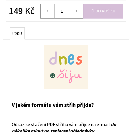
149 Kč
DO KOŠÍKU
Měrná
cena:
Popis
V jakém formátu vám střih přijde?
Odkaz ke stažení PDF střihu vám přijde na e-mail
do
několika minut po zaplacení objednávky
.