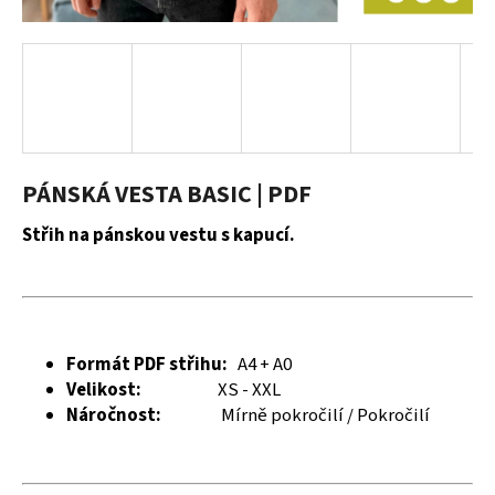
a
j
í
t
?
PÁNSKÁ VESTA BASIC | PDF
Střih na pánskou vestu s kapucí.
HLEDAT
D
Formát PDF střihu:
A4 + A0
o
Velikost:
XS - XXL
p
Náročnost:
Mírně pokročilí / Pokročilí
o
r
u