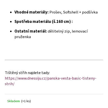
č
u
j
Vhodné materiály:
Prošev, Softshell + podšívka
e
m
Spotřeba materiálu (š.160 cm) :
e
Ostatní materiál:
dělitelný zip, lemovací
pruženka
Tištěný střih najdete tady:
https://www.dnessiju.cz/panska-vesta-basic-tisteny-
strih/
Skladem
(>1 ks)