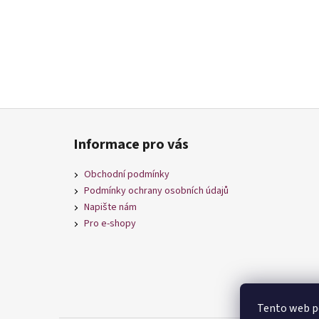
Z
á
Informace pro vás
p
a
Obchodní podmínky
t
Podmínky ochrany osobních údajů
í
Napište nám
Pro e-shopy
Tento web po