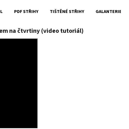
OL
PDF STŘIHY
TIŠTĚNÉ STŘIHY
GALANTERIE
em na čtvrtiny (video tutoriál)
Co potřebujete najít?
HLEDAT
Doporučujeme