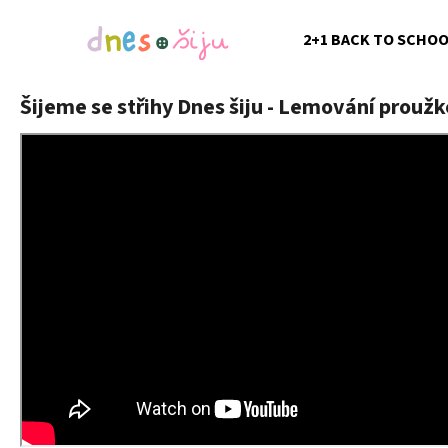
K
Přejít
na
o
2+1 BACK TO SCHO
obsah
Zpět
Zpět
š
do
do
í
Šijeme se střihy Dnes šiju - Lemování proužk
k
obchodu
obchodu