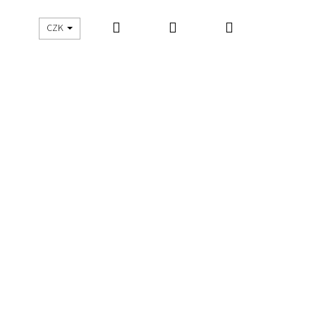
Hledat
Přihlášení
Nákupní
UŠITO
ŠIJEME S DNES ŠIJU
CZK
košík