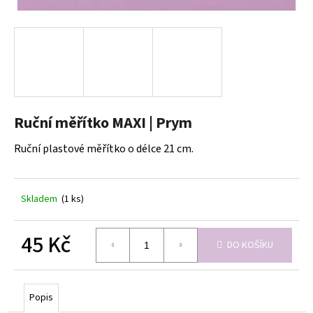
a
j
í
t
?
Ruční měřítko MAXI | Prym
Ruční plastové měřítko o délce 21 cm.
HLEDAT
Skladem
(1 ks)
D
o
45 Kč
DO KOŠÍKU
p
Měrná
o
cena:
r
u
Popis