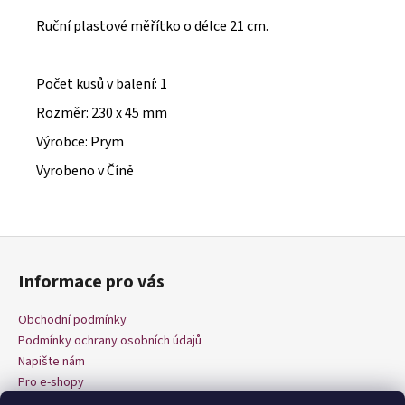
č
u
Ruční plastové měřítko o délce 21 cm.
j
e
m
Počet kusů v balení: 1
e
Rozměr: 230 x 45 mm
Výrobce: Prym
Vyrobeno v Číně
Z
á
Informace pro vás
p
a
Obchodní podmínky
t
Podmínky ochrany osobních údajů
í
Napište nám
Pro e-shopy