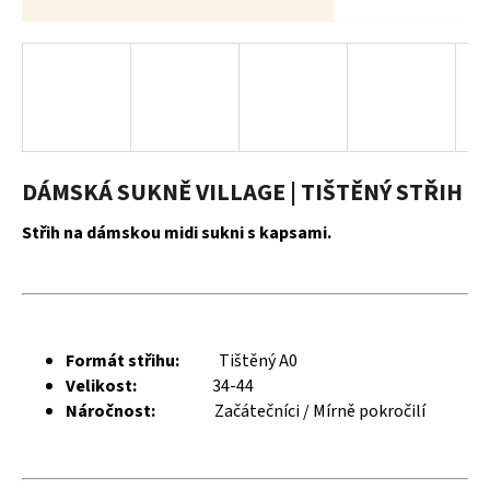
a
j
í
t
?
DÁMSKÁ SUKNĚ VILLAGE | TIŠTĚNÝ STŘIH
Střih na dámskou midi sukni s kapsami.
HLEDAT
D
Formát střihu:
Tištěný A0
o
Velikost:
34-44
p
Náročnost:
Začátečníci / Mírně pokročilí
o
r
u