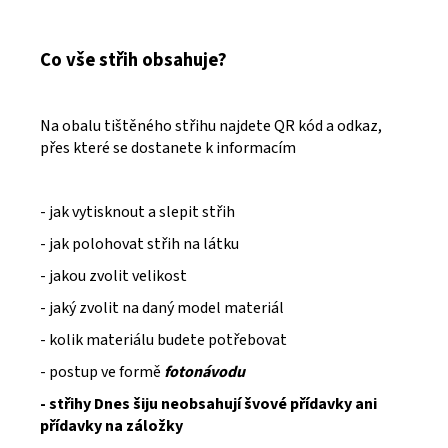
Co vše střih obsahuje?
Na obalu tištěného střihu najdete QR kód a odkaz,
přes které se dostanete k informacím
- jak vytisknout a slepit střih
- jak polohovat střih na látku
- jakou zvolit velikost
- jaký zvolit na daný model materiál
- kolik materiálu budete potřebovat
- postup ve formě
fotonávodu
- střihy Dnes šiju neobsahují švové přídavky ani
přídavky na záložky