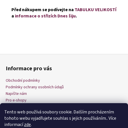
Před nákupem se podívejte na
TABULKU VELIKOSTÍ
a
informace o střizích Dnes šiju
.
Z
á
Informace pro vás
p
a
Obchodní podmínky
t
Podmínky ochrany osobních údajů
í
Napište nám
Pro e-shopy
Tento web používá soubory cookie. Dalším procházením
tohoto webu vyjadřujete souhlas s jejich používáním.. Více
informací
zde
.