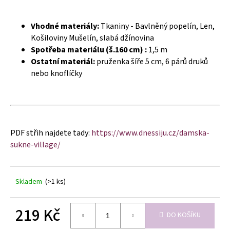
č
u
j
Vhodné materiály:
Tkaniny - Bavlněný popelín, Len,
e
Košiloviny Mušelín, slabá džínovina
m
Spotřeba materiálu (š.160 cm) :
1,5 m
e
Ostatní materiál:
pruženka šíře 5 cm, 6 párů druků
nebo knoflíčky
PDF střih najdete tady:
https://www.dnessiju.cz/damska-
sukne-village/
Skladem
(>1 ks)
219 Kč
DO KOŠÍKU
Měrná